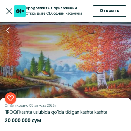
Продолжить в приложении
Открыть
Открывайте OLX одним касанием
Опубликовано
08 августа 2026 г.
"IROQI"kashta uslubida qo'lda tikilgan kashta kashta
20 000 000 сум