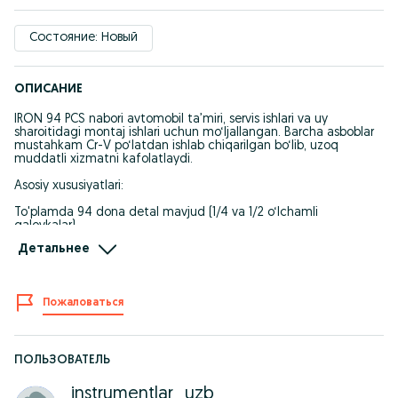
Состояние: Новый
ОПИСАНИЕ
IRON 94 PCS nabori avtomobil ta’miri, servis ishlari va uy
sharoitidagi montaj ishlari uchun mo‘ljallangan. Barcha asboblar
mustahkam Cr-V po‘latdan ishlab chiqarilgan bo‘lib, uzoq
muddatli xizmatni kafolatlaydi.
Asosiy xususiyatlari:
To'plamda 94 dona detal mavjud (1/4 va 1/2 o‘lchamli
galovkalar).
Детальнее
Treshotkali kalitlar va keng turdagi bitlar to‘plami.
Zarbaga chidamli, ixcham plastik chemodan (38x28 sm).
Пожаловаться
Avtomobil dvigateli, g'ildirak va boshqa qismlarini ta'mirlash
uchun mos.
To'lov va yetkazib berish:
ПОЛЬЗОВАТЕЛЬ
Uzum Nasiya orqali bo'lib to'lash imkoniyati bor.
instrumentlar_uzb