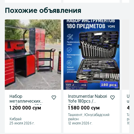
Похожие объявления
Набор
Instrumentlar Nabori
Uy 
металлических
Yofe 180pcs /
uch
мебели для СТО,
Профессиональны
to'
1 200 000 сум
1 580 000 сум
45
цеха и гаража |
й набор
213
Ташкент, Юнусабадский
Таш
METALCRAFT
инструментов
Кибрай
район
рай
25 июля 2026 г.
12 июля 2026 г.
18 и