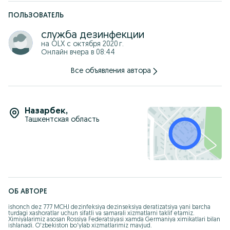
Муха
Бурга
ПОЛЬЗОВАТЕЛЬ
Чивин
Sichqon
служба дезинфекции
Каламуш
Кана
на OLX с
октября 2020 г.
ва бошка хашоратларга карши дезинфекция хизмати мавжуд
Онлайн вчера в 08:44
Змея
Все объявления автора
Скорпион
Ящерица
Клопа
Таракан
Муха
Назарбек
,
Муха
Ташкентская область
Блоха
Чвин
Мышь
Крыса
Кана
и есть служба дезинфекции против других насекомых
ОБ АВТОРЕ
ishonch dez 777 MCHJ dezinfeksiya dezinseksiya deratizatsiya yani barcha 
turdagi xashoratlar uchun sifatli va samarali xizmatlarni taklif etamiz. 
Ximiyalarimiz asosan Rossiya Federatsiyasi xamda Germaniya ximikatlari bilan 
ishlanadi. O'zbekiston bo'ylab xizmatlarimiz mavjud.
