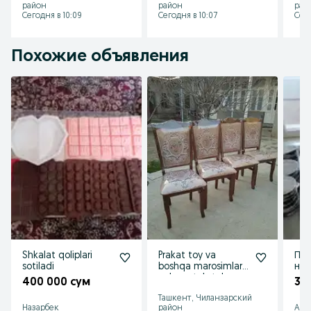
район
район
рай
ush
Сегодня в 10:09
Сегодня в 10:07
Сего
Похожие объявления
Shkalat qoliplari
Prakat toy va
Пр
sotiladi
boshqa marosimlar
наб
uchun stol stul
400 000 сум
3 
ijaraga beramiz
Ташкент, Чиланзарский
24/7
Назарбек
район
Алм