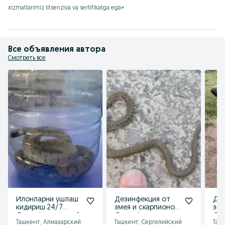
xizmatlarimiz litsenziya va sertifikatga ega+
Все объявления автора
Смотреть все
Илонларни ушлаш
Дезинфекция от
Дез
кидириш 24/7
змея и скарпионов.
зме
Дезинфекция змей
Дизинфексия илон
Ди
Ташкент, Алмазарский
Ташкент, Сергелийский
Таш
ушлаш кидириш
Дез