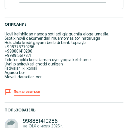
ОПИСАНИЕ
Hovli kelishilgan narxda sotiladi qiziquchila aloqa urnatila.
6sotix hovli dakumentlari muamomas tori natarusga
Holuchila kreditgayam beriladi bank topsayla
+998778770286
+998881410286
+998915617871
Telefon qilila korsataman uyni yoqsa kelishamiz
Uyni planirovkasi chotki qurilgan
Padvalari iki xonali
Agaroti bor
Mevali daraxtlari bor
Пожаловаться
ПОЛЬЗОВАТЕЛЬ
998881410286
на OLX с
июля 2023 г.