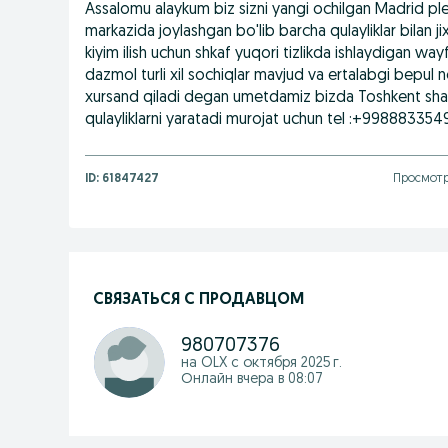
Assalomu alaykum biz sizni yangi ochilgan Madrid 
markazida joylashgan bo'lib barcha qulayliklar bilan
kiyim ilish uchun shkaf yuqori tizlikda ishlaydigan w
dazmol turli xil sochiqlar mavjud va ertalabgi bepul 
xursand qiladi degan umetdamiz bizda Toshkent shaxa
qulayliklarni yaratadi murojat uchun tel :+998883
ID:
61847427
Просмотр
СВЯЗАТЬСЯ С ПРОДАВЦОМ
980707376
на OLX с
октября 2025 г.
Онлайн вчера в 08:07