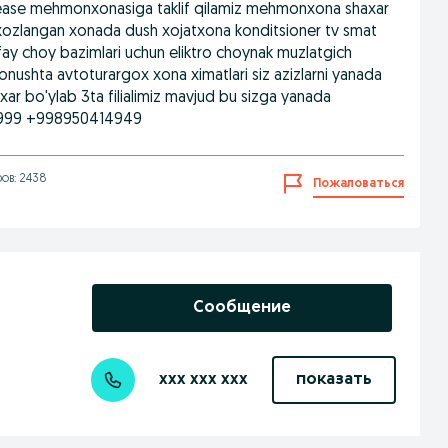
please mehmonxonasiga taklif qilamiz mehmonxona shaxar
 jixozlangan xonada dush xojatxona konditsioner tv smat
ayfay choy bazimlari uchun eliktro choynak muzlatgich
nonushta avtoturargox xona ximatlari siz azizlarni yanada
r bo'ylab 3ta filialimiz mavjud bu sizga yanada
354999 +998950414949
ов: 2438
Пожаловаться
Сообщение
xxx xxx xxx
показать