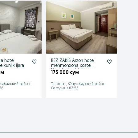
 hotel
BEZ ZAKIS Arzon hotel
Arzon 
e kunlik ijara
mehmonxona xostel
mehm
kivartira kunlek ijaraga
kunlik
ум
175 000 сум
110 
сабадский район
Ташкент, Юнусабадский район
Ташке
56
Сегодня в 03:55
08 авгу