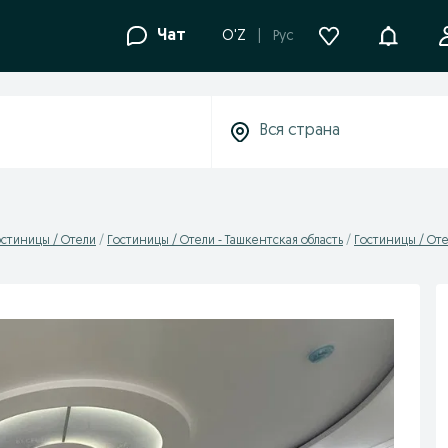
Уведомле
Чат
O'Z
Рус
остиницы / Отели
Гостиницы / Отели - Ташкентская область
Гостиницы / Оте