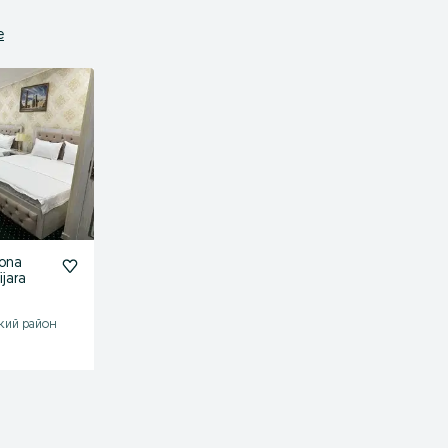
е
ona
ijara
кий район