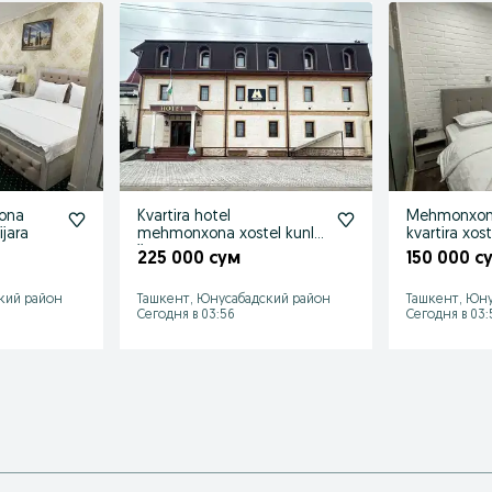
ona
Kvartira hotel
Mehmonxona
ijara
mehmonxona xostel kunlik
kvartira xost
ijara
225 000 сум
150 000 с
кий район
Ташкент, Юнусабадский район
Ташкент, Юну
Сегодня в 03:56
Сегодня в 03: