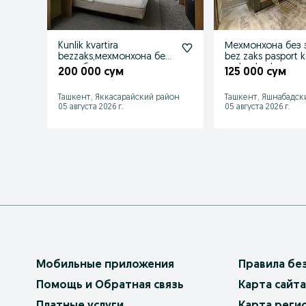
Kunlik kvartira
Мехмонхона без 
bezzaks,мехмонхона без
bez zaks pasport k
загс, без закс
yashnabod
200 000 сум
125 000 сум
гостиница,hotel
Ташкент, Яккасарайский район
Ташкент, Яшнабадск
05 августа 2026 г.
05 августа 2026 г.
Мобильные приложения
Правила бе
Помощь и Обратная связь
Карта сайта
Платные услуги
Карта реги