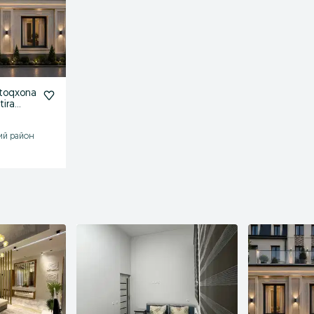
otoqxona
ira
аксзагс
ий район