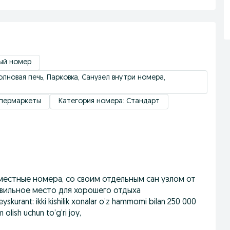
ный номер
лновая печь, Парковка, Санузел внутри номера,
упермаркеты
Категория номера: Стандарт
местные номера, со своим отдельным сан узлом от
авильное место для хорошего отдыха
yskurant: ikki kishilik xonalar o’z hammomi bilan 250 000
lish uchun to’g’ri joy,