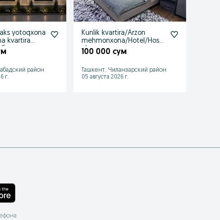
zaks yotoqxona
Kunlik kvartira/Arzon
Roman
 kvartira
mehmonxona/Hotel/Host
uchun
 без заксзагс
el
zaks
ум
100 000 сум
200 
абадский район
Ташкент, Чиланзарский район
Ташке
6 г.
05 августа 2026 г.
05 авгу
лефона