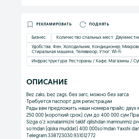
РЕКЛАМИРОВАТЬ
ПОДНЯТЬ
Бизнес
Количество спальных мест: Двухмест
Удобствa: Фен, Холодильник, Кондиционер, Микрово
Стиральная машина, Телевизор, Утюг, Wi-Fi
Инфраструктура: Рестораны / Кафе, Магазины / С
ОПИСАНИЕ
Bez zaks, bez zags, без загс, можно без загса
Требуется паспорт для регистрации
Рады вам предложить наши номера прайс: двух 
250 000 (короткий срок) сум до 400 000 сум Пр
Sizga o’z xonalarimizni taklif qilishdan mamnunmiz pre
so’mdan (qiska muddat) 400 000so’mdan Yaxshi dam o
Telegram:338723030.931012772