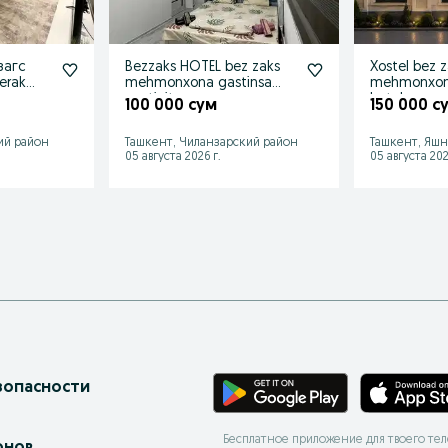
загс
Bezzaks HOTEL bez zaks
Xostel bez 
erak
mehmonxona gastinsa
mehmonxona
gastinitsa
hotel отель
100 000 сум
150 000 с
ий район
Ташкент, Чиланзарский район
Ташкент, Яшн
05 августа 2026 г.
05 августа 202
зопасности
Бесплатное приложение для твоего те
онов