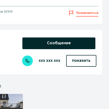
ов: 82939
Пожаловаться
Сообщение
xxx xxx xxx
показать
е