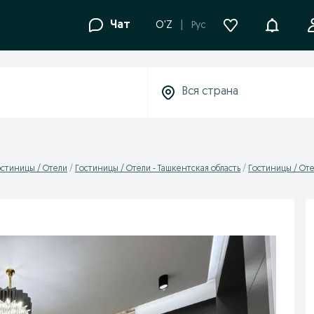
Уведомле
Чат
O'Z
Рус
остиницы / Отели
Гостиницы / Отели - Ташкентская область
Гостиницы / Оте