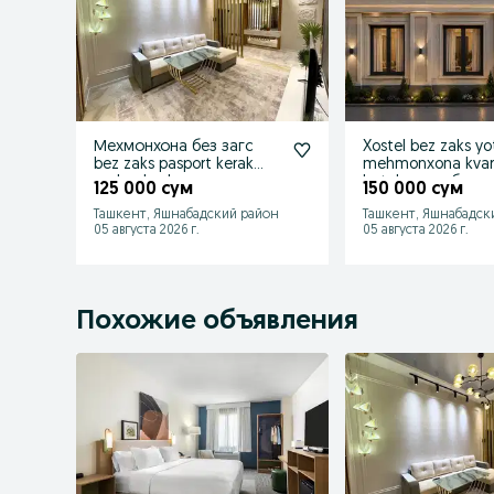
Мехмонхона без загс
Xostel bez zaks y
bez zaks pasport kerak
mehmonxona kvart
yashnabod
hotel отель без з
125 000 сум
150 000 сум
Ташкент, Яшнабадский район
Ташкент, Яшнабадск
05 августа 2026 г.
05 августа 2026 г.
Похожие объявления