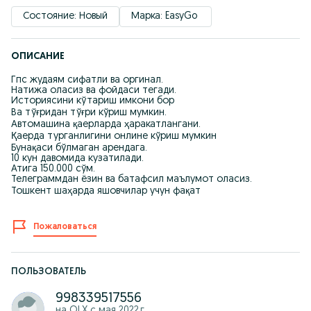
Состояние: Новый
Марка: EasyGo 
ОПИСАНИЕ
Гпс жудаям сифатли ва оргинал.
Натижа оласиз ва фойдаси тегади.
Историясини кўтариш имкони бор
Ва тўғридан тўғри кўриш мумкин.
Автомашина қаерларда ҳаракатлангани.
Қаерда турганлигини онлине кўриш мумкин
Бунақаси бўлмаган арендага.
10 кун давомида кузатилади.
Атига 150.000 сўм.
Телеграммдан ёзин ва батафсил маълумот оласиз.
Тошкент шаҳарда яшовчилар учун фақат
Пожаловаться
ПОЛЬЗОВАТЕЛЬ
998339517556
на OLX с
мая 2022 г.