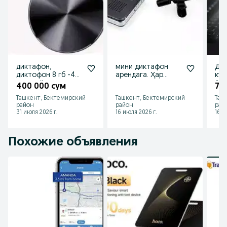
диктафон,
мини диктафон
Дик
диктофон 8 гб -40
арендага. Ҳар
кун
соат тўхтовсиз
ҳилидан.
ёза
400 000 сум
70
ёзади кичик ва
Диктофон.
юот
Ташкент, Бектемирский
Ташкент, Бектемирский
Таш
тиниқ ёзади
Diktafon ижарага
район
район
рай
31 июля 2026 г.
16 июля 2026 г.
16 и
Похожие объявления