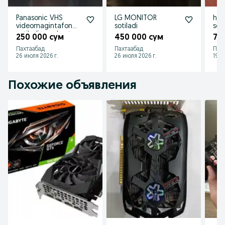
Panasonic VHS
LG MONITOR
hdm
videomagintafon
sotiladi
soti
sotiladi zapchast
uch
250 000 сум
450 000 сум
70
uchun
Пахтаабад
Пахтаабад
Пах
26 июля 2026 г.
26 июля 2026 г.
19 и
Похожие объявления