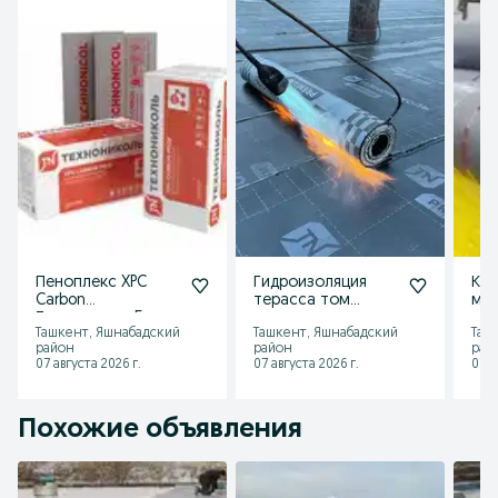
Пеноплекс XPC
Гидроизоляция
Кро
Carbon
терасса том
ме
Технониколь 5см
мягкая кровли,
мем
Ташкент, Яшнабадский
Ташкент, Яшнабадский
Таш
prof
Ташкент
район
район
рай
07 августа 2026 г.
07 августа 2026 г.
07 а
Похожие объявления