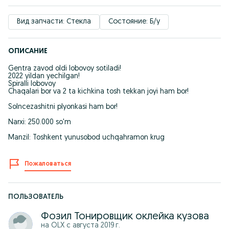
Вид запчасти: Стекла
Состояние: Б/у
ОПИСАНИЕ
Gentra zavod oldi lobovoy sotiladi!
2022 yildan yechilgan!
Spiralli lobovoy
Chaqalari bor va 2 ta kichkina tosh tekkan joyi ham bor!
Solncezashitni plyonkasi ham bor!
Narxi: 250.000 so'm
Manzil: Toshkent yunusobod uchqahramon krug
Пожаловаться
ПОЛЬЗОВАТЕЛЬ
Фозил Тонировщик оклейка кузова
на OLX с
августа 2019 г.