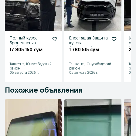
Полный кузов
Блестяшая Защита
Jen
Бронепленка
кузова
oyna
любого авто
Антигравийная
ton
17 805 150 сум
1 780 515 сум
25
плёнка с
пленка Thompson 5
100
гарантией 7 лет
лет службы
службы
Ташкент, Юнусабадский
Ташкент, Юнусабадский
Таш
район
район
рай
05 августа 2026 г.
05 августа 2026 г.
05 а
Похожие объявления