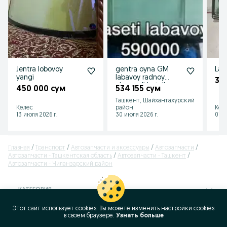
Jentra lobovoy
gentra oyna GM
Las
yangi
labavoy radnoy
30
obagrevli butulka
450 000 сум
534 155 сум
Ташкент, Шайхантахурский
Келес
район
Кок
13 июля 2026 г.
30 июля 2026 г.
07 и
Главная
Транспорт
Автозапчасти и аксессуары
Автозапчасти
Автозапчасти - Ташкентская область
Автозапчасти - Ташкент
Автозапчасти - Чиланзарский район
КАТЕГОРИЯ
Этот сайт использует cookies. Вы можете изменить настройки cookies
ID:
64406451
в своeм браузере.
Узнать больше
Просмотров: 133