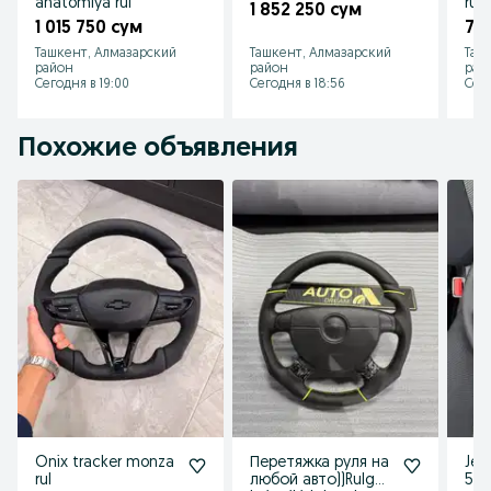
anatomiya rul
rul
1 852 250 сум
1 015 750 сум
77
Ташкент, Алмазарский
Ташкент, Алмазарский
Таш
район
район
рай
Сегодня в 19:00
Сегодня в 18:56
Сего
Похожие объявления
Onix tracker monza
Перетяжка руля на
Jent
rul
любой авто))Rulga
55