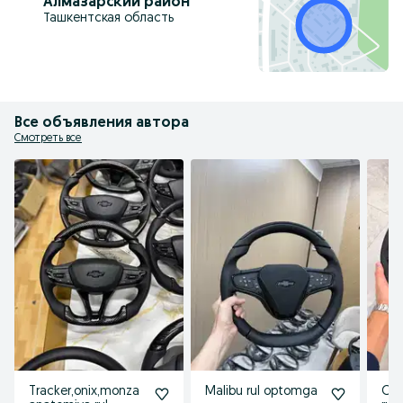
Алмазарский район
Ташкентская область
Все объявления автора
Смотреть все
Tracker,onix,monza
Malibu rul optomga
Oni