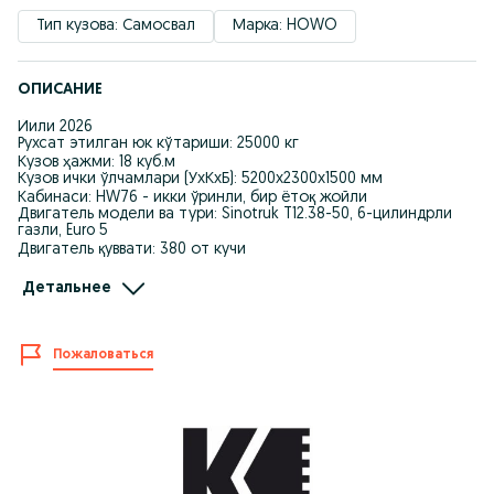
Тип кузова: Самосвал
Марка: HOWO
ОПИСАНИЕ
Йили 2026
Рухсат этилган юк кўтариши: 25000 кг
Кузов ҳажми: 18 куб.м
Кузов ички ўлчамлари (УхКхБ): 5200х2300х1500 мм
Кабинаси: HW76 - икки ўринли, бир ётоқ жойли
Двигатель модели ва тури: Sinotruk T12.38-50, 6-цилиндрли
газли, Euro 5
Двигатель қуввати: 380 от кучи
Узатмалар қутиси: механик 12 поғонали
Газ баллонлари: 8х150 л
Детальнее
Шиналари: 12.00R20 камерали, 10+1 дона
Год 2025
Разрешённая грузоподъёмность: 25 000 кг
Пожаловаться
Объём кузова: 18 куб.м
Внутренние размеры кузова (ДхШхВ): 5200х2300х1500 мм
Кабина: HW76 – двухместная, с одним спальным местом
Модель и тип двигателя: Sinotruk T12.38-50, 6-цилиндровый
газовый, Euro 5
Мощность двигателя: 380 л.с.
Коробка передач: механическая, 12-ступенчатая
Газовые баллоны: 8×150 л