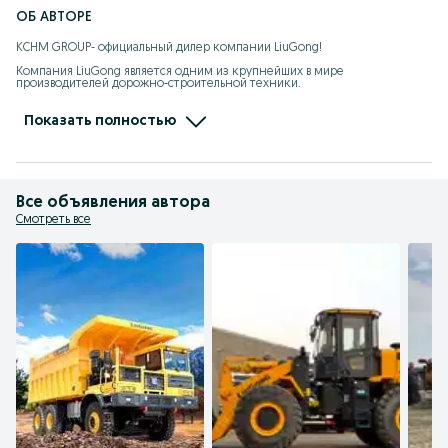
ОБ АВТОРЕ
KCHM GROUP- официальный дилер компании LiuGong! 

Компания LiuGong является одним из крупнейших в мире 
производителей дорожно-строительной техники.

- широкий ассортимент техники в наличии и под заказ

- гарантия до 2х лет 

Показать полностью
- продажа, запчасти, выездной сервис

- кредит/лизинг/рассрочка
Все объявления автора
Смотреть все