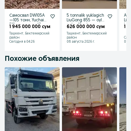
Самосвал DW105A
5 tonnalik yuklagich
Avt
—105 тонн, Yuchai
LiuGong 855 — oylik
Liu
512 л.с., кузов 43
to‘lov 19 mln
kat
1 945 000 000 сум
626 000 000 сум
1 
м³, Кредит/Лизинг
og‘i
Ташкент, Бектемирский
Ташкент, Бектемирский
район
район
Сам
Сегодня в 04:26
08 августа 2026 г.
07 а
Похожие объявления