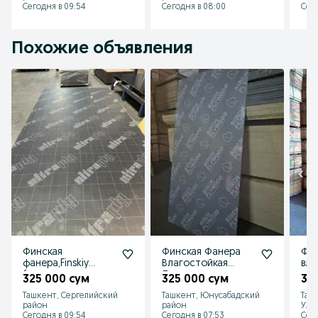
Сегодня в 09:54
Сегодня в 08:00
Сего
Похожие объявления
Финская
Финская Фанера
Фан
фанера,Finskiy
Влагостойкая
вла
faner,
Ламинированная
y Fa
325 000 сум
325 000 сум
32
1220х2440мм,1525х1
ОСП Тайрот
122
Ташкент, Сергелийский
Ташкент, Юнусабадский
Таш
525
Стойки дамкрат
152
район
район
Улу
Сегодня в 09:54
Сегодня в 07:53
Сего