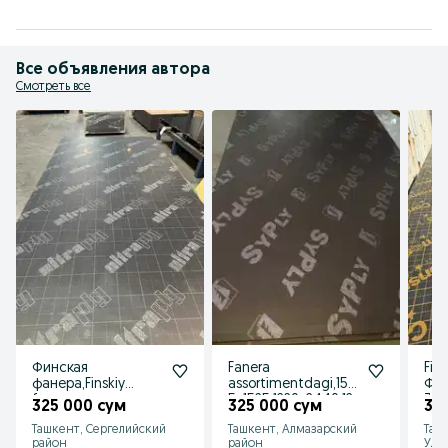
Все объявления автора
Смотреть все
Финская
Fanera
Fin 
фанера,Finskiy
assortimentdagi,152
Фин
faner,
5х1525,1220х2440,12
3м
325 000 сум
325 000 сум
32
1220х2440мм,1525х1
50х2500
мм,
Ташкент, Сергелийский
Ташкент, Алмазарский
Таш
525
3,1
район
район
Улу