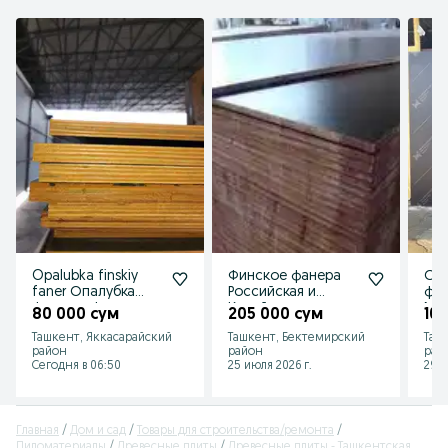
Opalubka finskiy
Финское фанера
Осб
faner Опалубка
Российская и
фин
финская фанера
Китайская для
Мдф
80 000 сум
205 000 сум
10
fanera optom
опалубки
со
Ташкент, Яккасарайский
Ташкент, Бектемирский
Таш
narxlarda
нар
район
район
рай
Сегодня в 06:50
25 июля 2026 г.
29 и
Главная
Дом и сад
Товары для строительства/ремонта
Пиломатериалы
Древесные плиты
Древесные плиты - Ташкентская