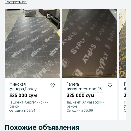
Смотреть все
Финская
Fanera
Fin 
фанера,Finskiy
assortimentdagi,152
Фин
faner,
5х1525,1220х2440,12
3м
325 000 сум
325 000 сум
32
1220х2440мм,1525х1
50х2500
мм,
Ташкент, Сергелийский
Ташкент, Алмазарский
Таш
525
3,1
район
район
Улу
Сегодня в 09:54
Сегодня в 08:00
Сего
Похожие объявления