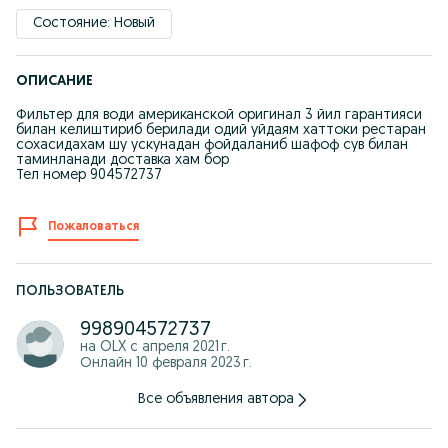
Состояние: Новый
ОПИСАНИЕ
Фильтер для води американской оригинал 3 йил гарантияси
билан келиштириб берилади одий уйдаям хаттоки рестаран
сохасидахам шу ускунадан фойдаланиб шафоф сув билан
таминланади доставка хам бор
Тел номер 904572737
Пожаловаться
ПОЛЬЗОВАТЕЛЬ
998904572737
на OLX с
апреля 2021 г.
Онлайн 10 февраля 2023 г.
Все объявления автора