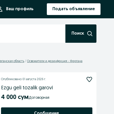
ния
Ваш профиль
Подать объявление
Поиск
рганская область
Освежители и дезинфекция - Фергана
Опубликовано
01 августа 2026 г.
Ezgu geli tozalik garovi
4 000 сум
Договорная
Сообщение