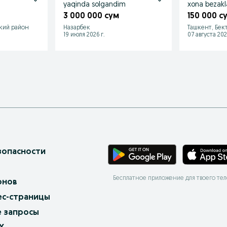
yaqinda solgandim
xona bezakla
3 000 000 сум
150 000 с
кий район
Назарбек
Ташкент, Бек
19 июля 2026 г.
07 августа 202
зопасности
Бесплатное приложение для твоего те
онов
ес-страницы
 запросы