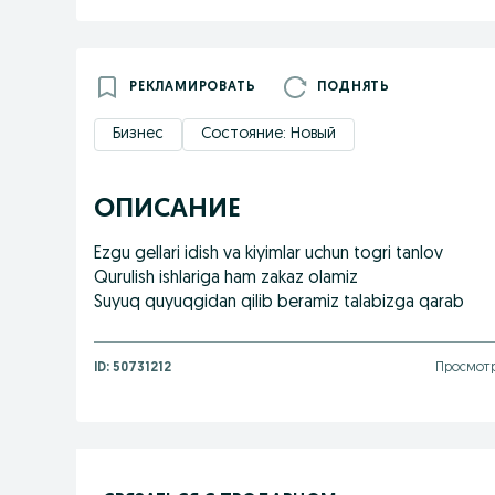
РЕКЛАМИРОВАТЬ
ПОДНЯТЬ
Бизнес
Состояние: Новый
ОПИСАНИЕ
Ezgu gellari idish va kiyimlar uchun togri tanlov
Qurulish ishlariga ham zakaz olamiz
Suyuq quyuqgidan qilib beramiz talabizga qarab
ID:
50731212
Просмотр