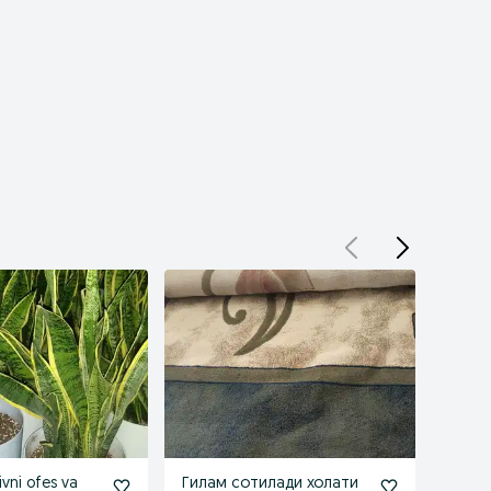
vni ofes va
Гилам сотилади холати
Gul q