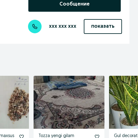
Сообщение
xxx xxx xxx
показать
 maxsus
Tozza yengi gilam
Gul decorati