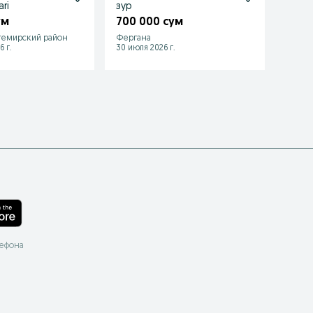
ri
зур
450 
ум
700 000 сум
темирский район
Фергана
Марги
6 г.
30 июля 2026 г.
24 июл
лефона