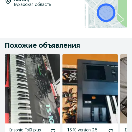
Каган
,
Бухарская область
Похожие объявления
Ensoniq Ts10 plus
TS 10 version 3.5
Ens