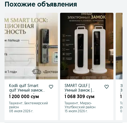
Похожие объявления
Kodli qulf Smart
SMART QULF |
Эл
qulf Умный замок
Умный Замок |
Зам
Электронный
Электронные
| У
1 200 000 сум
1 068 309 сум
1 
замок
Замки | замок с
уст
Ташкент, Бектемирский
Ташкент, Мирзо-
Таш
отпечатком
район
Улугбекский район
рай
08 июля 2026 г.
15 июля 2026 г.
05 а