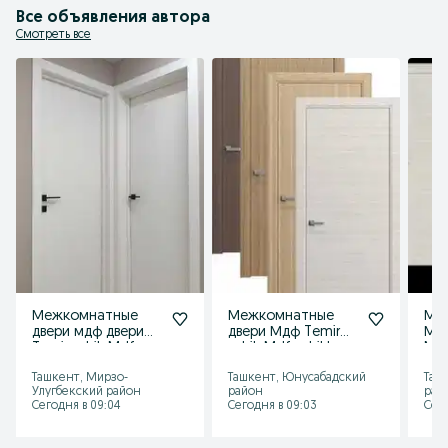
Все объявления автора
Смотреть все
Межкомнатные
Межкомнатные
Ме
двери мдф двери
двери Мдф Temir
Мдф
Temir eshik Mdf
eshik Mdf eshiklar
Mdf
eshiklar Мдф
входные железные
Вхо
Ташкент, Мирзо-
Ташкент, Юнусабадский
Таш
эшиклар
двери
две
Улугбекский район
район
рай
Сегодня в 09:04
Сегодня в 09:03
Сего