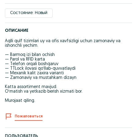
Состояние: Новый
ОПИСАНИЕ
Aqlli qulf tizimlari uy va ofis xavfsizligi uchun zamonaviy va
ishonchli yechim.
— Barmoq izi bilan ochish
— Parol va RFID karta
— Telefon orqali boshqaruv
— TTLock ilovasi qo‘llab-quvvatlaydi
— Mexanik kalit zaxira varianti
— Zamonaviy va mustahkam dizayn
Katta assortiment mavjud.
O‘rnatish va yetkazib berish xizmati bor.
Murojaat qiling.
Пожаловаться
ПОЛЬЗОВАТЕЛЬ