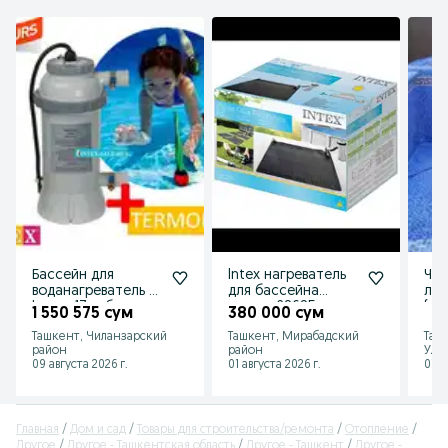
Бассейн для
Intex нагреватель
Чис
воданагреватель 3.
для бассейна
люб
kw до 17 куб
коврик 28685
(ре
1 550 575 сум
380 000 сум
Рем
Ташкент, Чиланзарский
Ташкент, Мирабадский
Таш
район
район
Улу
09 августа 2026 г.
01 августа 2026 г.
01 а
Главная
Дом и сад
Товары для строительства/ремонта
Отопление
Другое
Другое - Ташкентская область
Другое - Ташкент
Другое -