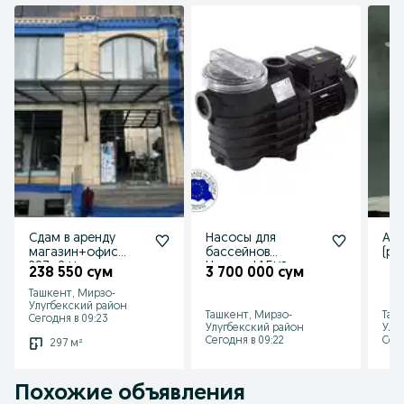
Сдам в аренду
Насосы для
Авт
магазин+офис
бассейнов
(ре
297м2 На
Hayward 1,5НР,
вод
238 550 сум
3 700 000 сум
Паркентской
22м3/час.
350
Ташкент, Мирзо-
улице. 1 линия.
(Испания)
Улугбекский район
Ташкент, Мирзо-
Таш
Сегодня в 09:23
Улугбекский район
Улу
Сегодня в 09:22
Сего
297 м²
Похожие объявления