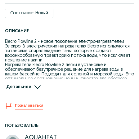
Состояние: Новый
ОПИСАНИЕ
Elecro Flowline 2 - новое поколение электронагревателей
Элекро. В электрических нагревателях Elecro используются
титановые спиралевидные тэны, которые создают
воронкообразную траекторию потока воды, что исключает
появление накипи.
Нагреватели Elecro Flowline 2 легки в установке и
обеспечивают безупречное решение для нагрева воды в
вашем бассейне. Подходят для соленой и морской воды. Это
оптимальное соотношение цены и качества для обогрева
Вашего бассейна!
Детальнее
В наличии имеются мощности:
6 квт, 9 квт, 12 квт, 15 квт, 18 квт, 24 квт.
Под заказ возможна поставка больших мощностей.
Страна производитель: Великобритания.
Пожаловаться
Гарантия качества.
ПОЛЬЗОВАТЕЛЬ
AQUAHEAT