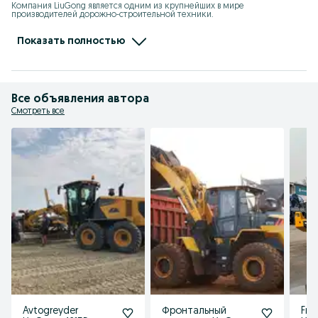
Компания LiuGong является одним из крупнейших в мире 
производителей дорожно-строительной техники.

- широкий ассортимент техники в наличии и под заказ

- гарантия до 2х лет 

Показать полностью
- продажа, запчасти, выездной сервис

- кредит/лизинг/рассрочка
Все объявления автора
Смотреть все
Avtogreyder
Фронтальный
Fro