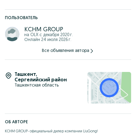
Габариты для транспортировки: 9 540 х 2 990 х 3 140 мм
Топливный бак: 420 л
Официальную гарантию от завода-изготовителя.
ПОЛЬЗОВАТЕЛЬ
Полную сервисную поддержку и оригинальные запасные
части.
KCHM GROUP
Выгодные условия (лизинг, банковский кредит).
на OLX с
декабря 2020 г.
Адрес: г. Ташкент, Бектемирский район, ул. Олмос, 74.
Онлайн 24 июля 2026 г.
Все объявления автора
Ташкент
,
Сергелийский район
Ташкентская область
ОБ АВТОРЕ
KCHM GROUP- официальный дилер компании LiuGong! 
