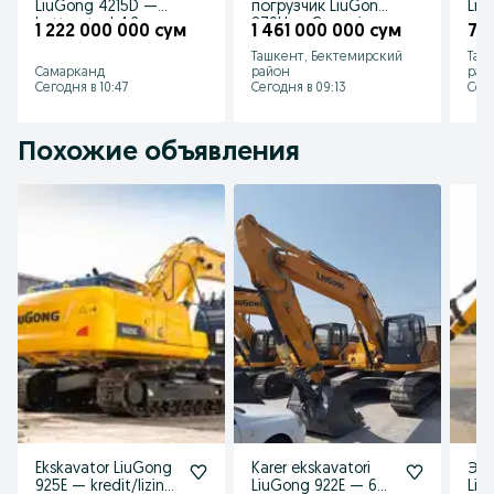
LiuGong 4215D —
погрузчик LiuGong
Liu
katta otval 4,2m,
870H — Cummins,
— o
1 222 000 000 сум
1 461 000 000 сум
72
og‘ir ishlar uchun
автомат ZF
Ташкент, Бектемирский
Таш
Самарканд
район
рай
Сегодня в 10:47
Сегодня в 09:13
Сего
Похожие объявления
Ekskavator LiuGong
Karer ekskavatori
Экс
925E — kredit/lizing
LiuGong 922E — 6
Liu