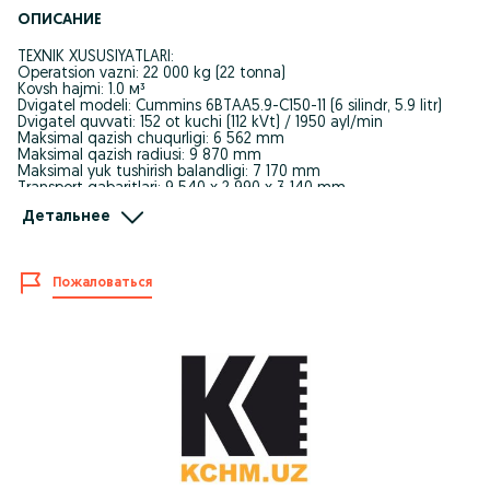
ОПИСАНИЕ
TEXNIK XUSUSIYATLARI:
Operatsion vazni: 22 000 kg (22 tonna)
Kovsh hajmi: 1.0 м³
Dvigatel modeli: Cummins 6BTAA5.9-C150-11 (6 silindr, 5.9 litr)
Dvigatel quvvati: 152 ot kuchi (112 kVt) / 1950 ayl/min
Maksimal qazish chuqurligi: 6 562 mm
Maksimal qazish radiusi: 9 870 mm
Maksimal yuk tushirish balandligi: 7 170 mm
Transport gabaritlari: 9 540 х 2 990 х 3 140 mm
Yoqilg'i baki: 420 litr
Детальнее
Ishlab chiqaruvchi zavoddan rasmiy kafolat.
To'liq servis xizmati va original ehtiyot qismlar.
Qulay shartlar (lizing, bank krediti).
Пожаловаться
Manzil: Toshkent sh., Bektemir tumani, Olmos ko'chasi, 74-uy.
__
ТЕХНИЧЕСКИЕ ХАРАКТЕРИСТИКИ:
Эксплуатационная масса: 22 000 кг (22 тонны) Вместимость
ковша: 1.0 м³
Модель двигателя: Cummins 6BTAA5.9-C150-11 (6 цилиндров,
5.9 л)
Мощность двигателя: 152 л.с. (112 кВт) при 1950 об/мин Макс.
глубина копания: 6 562 мм
Макс. радиус копания: 9 870 мм
Макс. высота выгрузки: 7 170 мм