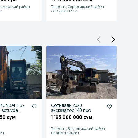
темирский район
Ташкент, Сергелийский район
Ташке
12
Сегодня в 09:12
Сегодн
HYUNDAI 0,57
Сотилади 2020
Ekskva
, sotuvda
экскаватор 140 про
2018 y
tayyor
50 сум
1 195 000 000 сум
1 00
Ташкент, Бектемирский район
Янгик
6 г.
02 августа 2026 г.
05 авгу