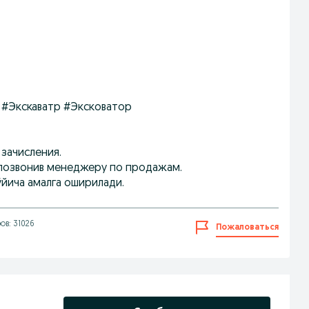
ор #Экскаватр #Эксковатор
 зачисления.
 позвонив менеджеру по продажам.
ўйича амалга оширилади.
в: 31026
Пожаловаться