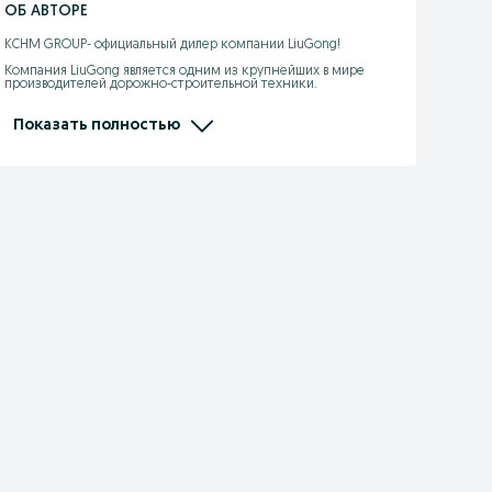
ОБ АВТОРЕ
KCHM GROUP- официальный дилер компании LiuGong! 

Компания LiuGong является одним из крупнейших в мире 
производителей дорожно-строительной техники.

- широкий ассортимент техники в наличии и под заказ

- гарантия до 2х лет 

Показать полностью
- продажа, запчасти, выездной сервис

- кредит/лизинг/рассрочка