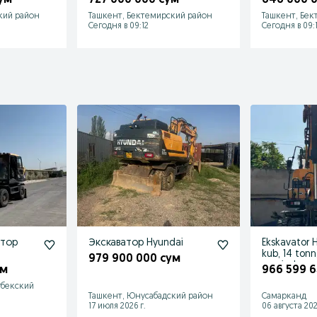
кий район
Ташкент, Бектемирский район
Ташкент, Бек
Сегодня в 09:12
Сегодня в 09:
атор
Экскаватор Hyundai
Ekskavator 
kub, 14 tonn
979 900 000 сум
mavjud
ум
966 599 6
гбекский
Ташкент, Юнусабадский район
Самарканд
17 июля 2026 г.
06 августа 202