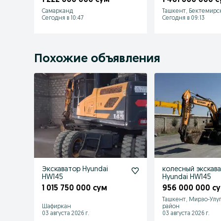
Самарканд
Ташкент, Бектемирс
Сегодня в 10:47
Сегодня в 09:13
Похожие объявления
Экскаватор Hyundai
колесный экскав
HW145
Hyundai HW145
1 015 750 000 сум
956 000 000 с
Ташкент, Мирзо-Улу
Шафиркан
район
03 августа 2026 г.
03 августа 2026 г.