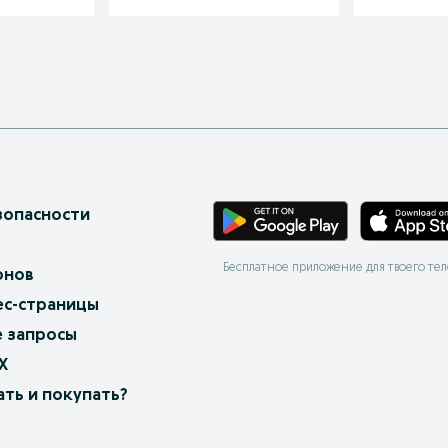
зопасности
Бесплатное приложение для твоего те
онов
ес-страницы
 запросы
X
ать и покупать?