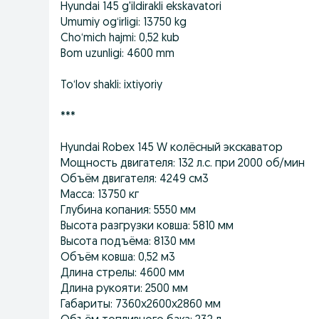
Hyundai 145 g'ildirakli ekskavatori
Umumiy og‘irligi: 13750 kg
Cho‘mich hajmi: 0,52 kub
Bom uzunligi: 4600 mm
To‘lov shakli: ixtiyoriy
***
Hyundai Robex 145 W колёсный экскаватор
Мощность двигателя: 132 л.с. при 2000 об/мин
Объём двигателя: 4249 см3
Масса: 13750 кг
Глубина копания: 5550 мм
Высота разгрузки ковша: 5810 мм
Высота подъёма: 8130 мм
Объём ковша: 0,52 м3
Длина стрелы: 4600 мм
Длина рукояти: 2500 мм
Габариты: 7360х2600х2860 мм