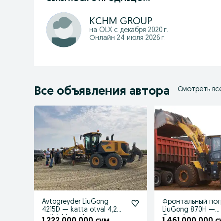
KCHM GROUP
на OLX с
декабря 2020 г.
Онлайн 24 июля 2026 г.
Все объявления автора
Смотреть вс
Avtogreyder LiuGong
Фронтальный пог
4215D — katta otval 4,2m,
LiuGong 870H —
og‘ir ishlar uchun
Cummins, автома
1 222 000 000 сум
1 461 000 000 