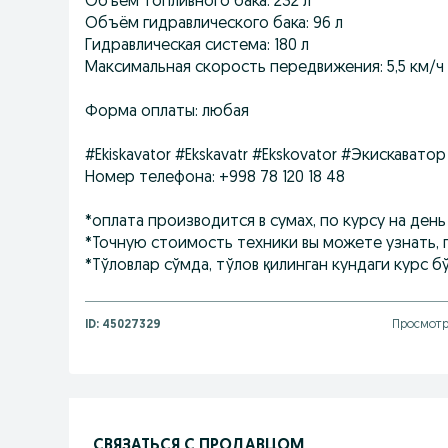
Объём топливного бака: 232 л
Объём гидравлического бака: 96 л
Гидравлическая система: 180 л
Максимальная скорость передвижения: 5,5 км/ч
Форма оплаты: любая
#Ekiskavator #Ekskavatr #Ekskovator #Экискават
Номер телефона: +998 78 120 18 48
*оплата производится в сумах, по курсу на день
*Точную стоимость техники вы можете узнать,
*Тўловлар сўмда, тўлов қилинган кундаги курс б
ID:
45027329
Просмотро
СВЯЗАТЬСЯ С ПРОДАВЦОМ