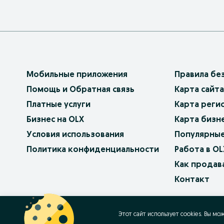
Мобильные приложения
Правила бе
Помощь и Обратная связь
Карта сайта
Платные услуги
Карта реги
Бизнес на OLX
Карта бизн
Условия использования
Популярные
Политика конфиденциальности
Работа в OL
Как продав
Контакт
OLX.bg
OLX.pl
OLX.ro
OLX.ua
OLX.pt
Этот сайт использует cookies. Вы мо