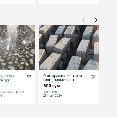
agi beton
Палтарашка гишт хом
Nasiy
mazayka
гишт, пишик гишт,
oyga
larini
щебень,балас, тупрок,
600 сум
кум, бор
темирский район
Каттакурган
Джума
6 г.
21 июля 2026 г.
23 июл