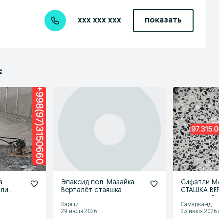
xxx xxx xxx
показать
е
а
Эпаксид пол. Мазайка.
Сифатли М
тли
Верталёт стаяшка
СТАШКА ВЕ
и.
хизмати. В
Карши
Самарканд
буйлаб.
29 июля 2026 г.
23 июля 2026 г