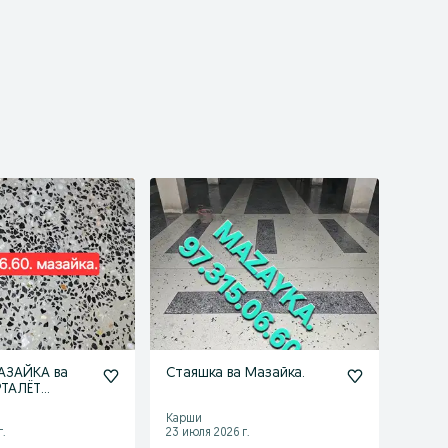
АЗАЙКА ва
Стаяшка ва Мазайка.
РТАЛЁТ
илоятлар
Карши
.
23 июля 2026 г.