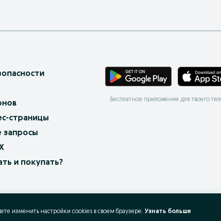
зопасности
Бесплатное приложение для твоего те
онов
ес-страницы
 запросы
X
ать и покупать?
жете изменить настройки cookies в своeм браузере.
Узнать больше