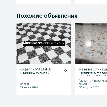
Похожие объявления
Сифатли МАЗАЙКА
Мазайка .стийашк
СТАЯШКА хизмати.
шилиповка.mazay
stiyashka . Shlipof
Ташкент, Мирзо-Улу
Карши
район
29 июля 2026 г.
08 августа 2026 г.