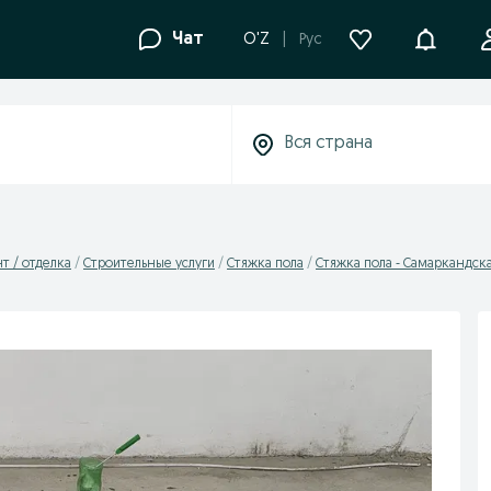
Уведомле
Чат
O'Z
Рус
т / отделка
Cтроительные услуги
Стяжка пола
Стяжка пола - Самаркандска