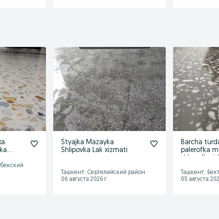
а.
Styajka Mazayka
Barcha turd
ka.
Shlipovka Lak xizmati
palerofka 
ka
shlepofka ish
bajaramiz .
гбекский
Ташкент, Сергелийский район
Ташкент, Бек
06 августа 2026 г.
05 августа 202