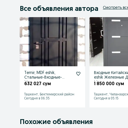
Все объявления автора
Смотреть вс
Temir, MDF eshik,
Входные Китайск
Стальные-Входные-
eshik Железные 
Железные двери
Метал со склада 
632 027 сум
1 850 000 сум
УСТАНОВКА
день
Ташкент, Бектемирский район
Ташкент, Чиланзарс
Сегодня в 06:35
Сегодня в 05:15
Похожие объявления