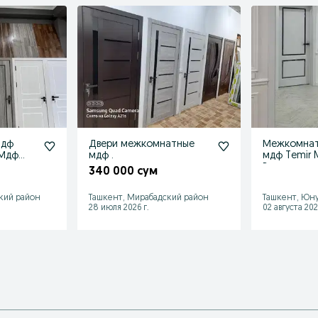
мдф
Двери межкомнатные
Межкомнат
 Мдф
мдф .
мдф Temir M
ри
Входные же
340 000 сум
кий район
Ташкент, Мирабадский район
Ташкент, Юну
28 июля 2026 г.
02 августа 202