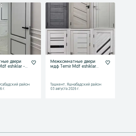
ные двери
Межкомнатные двери
Желез
df eshiklar -
мдф Temir Mdf eshiklar
eshik
лезные двери
-металлические входные
Темир
950 
двери
сабадский район
Ташкент, Яшнабадский район
Ташке
6 г.
03 августа 2026 г.
01 авгу