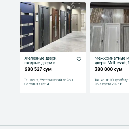
Железные двери,
Межкомнатные 
входные двери и
двери. Mdf eshik,
металлические двери
эшик, Оптом две
680 527 сум
380 000 сум
Temir eshik
Ташкент, Учтепинский район
Ташкент, Юнусабадс
Сегодня в 05:14
05 августа 2026 г.