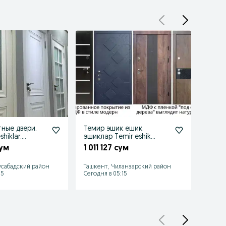
ные двери.
Темир эшик ешик
Желе
hiklar.
эшиклар Temir eshik
Мета
еталлические
Входные Металлические
мдф д
сум
1 011 127 сум
859 
мдф двери
Mdf e
сабадский район
Ташкент, Чиланзарский район
Ташке
15
Сегодня в 05:15
Сегодн