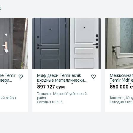
е
ие Temir
Мдф двери Temir eshik
Межкомнат
Двери
Входные Металлические
Temir Mdf es
за 1
Железные двери Темир
Входные М
897 727 сум
850 000 
эшик
двери.
Ташкент, Мирзо-Улугбекский
кий район
район
Ташкент, Юну
Сегодня в 05:15
Сегодня в 05: