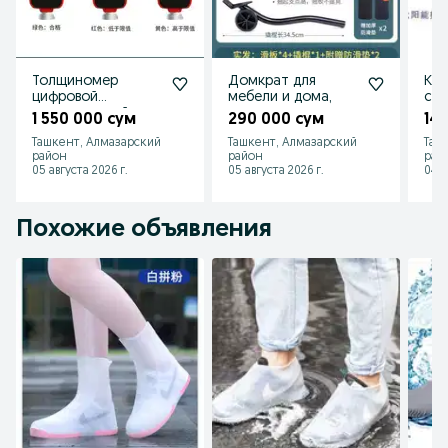
Толщиномер
Домкрат для
Кон
цифровой
мебели и дома,
со
метолический
панеле
1 550 000 сум
290 000 сум
14
“UNIT” Позволяет
24v Два 
Ташкент, Алмазарский
Ташкент, Алмазарский
Таш
точно и быстро
вол
район
район
рай
измер
05 августа 2026 г.
05 августа 2026 г.
04 а
Похожие объявления