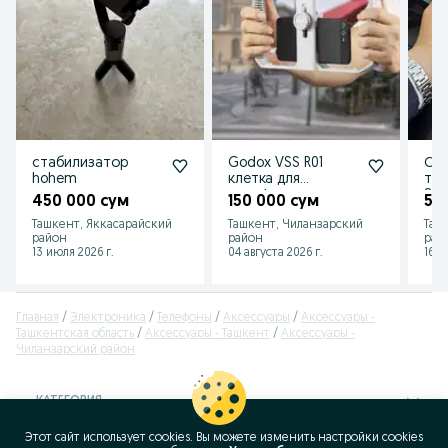
sizga nisbatan silliq suratga olish imkonini beradi.
Доставка бесплатная
Shahar ichiga dostavka bepul
994669161
стабилизатор
Godox VSS R01
Ст
hohem
клетка для
тел
телефона
Stab
450 000 сум
150 000 сум
59
Ташкент, Яккасарайский
Ташкент, Чиланзарский
Таш
район
район
рай
13 июля 2026 г.
04 августа 2026 г.
16 и
Главная
Электроника
Телефоны
Аксессуары
Аксессуары -
Ташкентская область
Аксессуары - Ташкент
Аксессуары -
Чиланзарский район
КАТЕГОРИЯ
Этот сайт использует cookies. Вы можете изменить настройки cookies