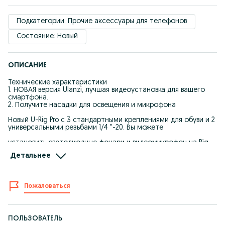
Подкатегории: Прочие аксессуары для телефонов
Состояние: Новый
ОПИСАНИЕ
Технические характеристики
1. НОВАЯ версия Ulanzi, лучшая видеоустановка для вашего
смартфона.
2. Получите насадки для освещения и микрофона
Новый U-Rig Pro с 3 стандартными креплениями для обуви и 2
универсальными резьбами 1/4 "-20. Вы можете
установить светодиодные фонари и видеомикрофон на Rig.
Фантастический инструмент для мобильных
Детальнее
видеопроизводителей и кинематографистов iPhone.
3. Съемка на ходу с помощью телефона
Пожаловаться
Отличный дизайн для съемки на ходу с помощью
смартфона. Получайте плавное видео, делайте четкие
снимки и сохраняйте уникальные жизненные впечатления.
4. Профессиональная клетка для видеоустановки
ПОЛЬЗОВАТЕЛЬ