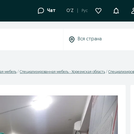
Уведомле
Чат
O'Z
Рус
ая мебель
Специализированная мебель - Хорезмская область
Специализиров