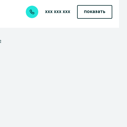
xxx xxx xxx
показать
е