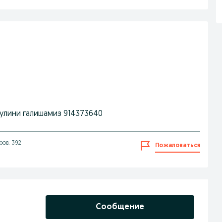
пулини галишамиз 914373640
ов: 392
Пожаловаться
Сообщение