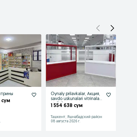
итрины
Oynaly prilavkalar, Акция,
Прода
savdo uskunalari vitrinalar
апте
0 сум
stellajlar
1 554 638 сум
6 00
Ташкент, Яшнабадский район
Ташке
.
08 августа 2026 г.
31 июл