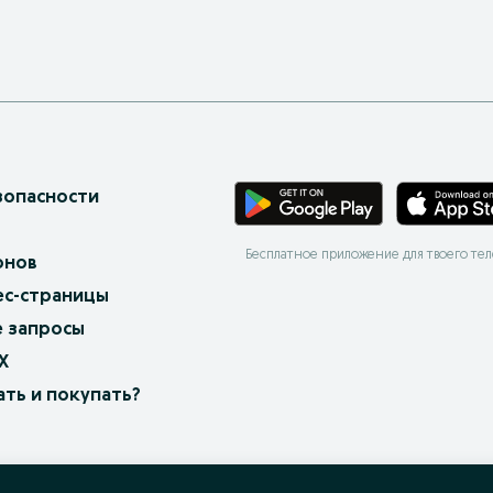
зопасности
Бесплатное приложение для твоего те
онов
ес-страницы
 запросы
X
ать и покупать?