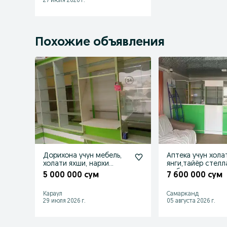
27 июля 2026 г.
Похожие объявления
Дорихона учун мебель,
Аптека учун хола
холати яхши, нархи
янги,тайёр стел
келишилади
мебеллар.
5 000 000 сум
7 600 000 сум
Караул
Самарканд
29 июля 2026 г.
05 августа 2026 г.