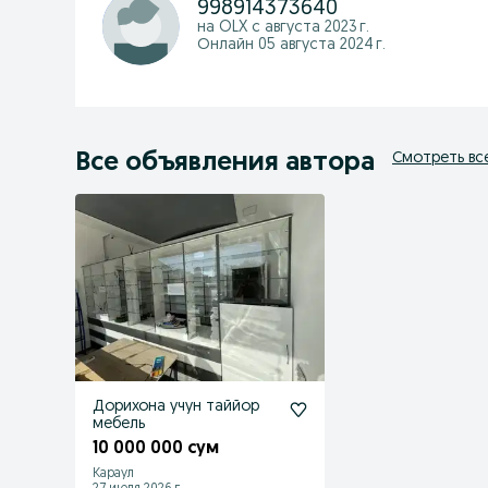
998914373640
на OLX с
августа 2023 г.
Онлайн 05 августа 2024 г.
Все объявления автора
Смотреть вс
Дорихона учун таййор
мебель
10 000 000 сум
Караул