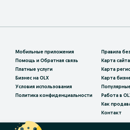
Мобильные приложения
Правила бе
Помощь и Обратная связь
Карта сайта
Платные услуги
Карта реги
Бизнес на OLX
Карта бизн
Условия использования
Популярные
Политика конфиденциальности
Работа в OL
Как продав
Контакт
OLX.bg
OLX.pl
OLX.ro
OLX.ua
OLX.pt