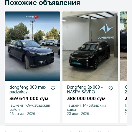
Похожие объявления
dongfeng 008 max
Dongfeng Ep 008 -
Cha
padzakaz
NASIYA SAVDO
230
369 644 000 сум
388 000 000 сум
34
Ташкент, Юнусабадский
Ташкент, Мирабадский
Таш
район
район
рай
08 августа 2026 г.
23 июля 2026 г.
23 и