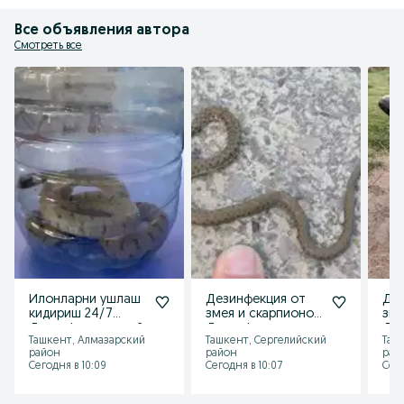
Все объявления автора
Смотреть все
Илонларни ушлаш
Дезинфекция от
Дез
кидириш 24/7
змея и скарпионов.
зме
Дезинфекция змей
Дизинфексия илон
Ди
Ташкент, Алмазарский
Ташкент, Сергелийский
Таш
ушлаш кидириш
Дез
район
район
рай
ush
Сегодня в 10:09
Сегодня в 10:07
Сего