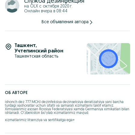
служба дезинфекция
на OLX с
октября 2020 г.
Онлайн вчера в 08:44
Все объявления автора
Ташкент
,
Учтепинский район
Ташкентская область
ОБ АВТОРЕ
ishonch dez 777 MCHJ dezinfeksiya dezinseksiya deratizatsiya yani barcha 
turdagi xashoratlar uchun sifatli va samarali xizmatlarni taklif etamiz. 
Ximiyalarimiz asosan Rossiya Federatsiyasi xamda Germaniya ximikatlari bilan 
ishlanadi. O'zbekiston bo'ylab xizmatlarimiz mavjud.

xizmatlarimiz litsenziya va sertifikatga ega+