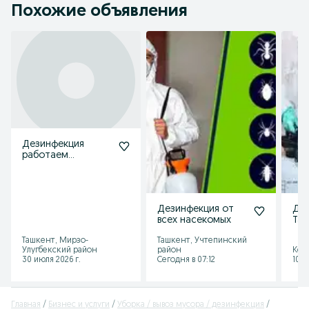
Похожие объявления
Дезинфекция
работаем
круглосуточно
Дезинфекция от
Дез
всех насекомых
Таш
обл
Ташкент, Мирзо-
Ташкент, Учтепинский
Улугбекский район
район
Кел
30 июля 2026 г.
Сегодня в 07:12
10 и
Главная
Бизнес и услуги
Уборка / вывоз мусора / дезинфекция