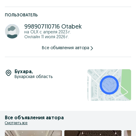
Soliev Design приветствует вас, мы проектируем интерьеры и
экстерьеры частных домов,
участков,квартир,офисов,магазинов, ресторанов и
ПОЛЬЗОВАТЕЛЬ
аналогичных жилых и нежилых помещений.
998907110716 Otabek
Цена: Профессиональный дизайн интерьера — 5 долларов за
квадратный метр!
на OLX с
апреля 2023 г.
Онлайн 11 июля 2026 г.
Вопрос
Все объявления автора
Что вы получите, выбрав нас
ответ
Возможность увидеть дизайн вашего начального ремонта
Бухара
,
без предварительного начала строительства,наши
качественные и доступные услуги,наши дизайнерские
Бухарская область
проекты интерьера и экстерьера, а также услуги по ремонту
под ключ сэкономят вам время и деньги.Не нужно слишком
много думать свяжитесь с нами сейчас!
Instagram: soliev_design_
Telegram: Soliev_design
Все объявления автора
Смотреть все