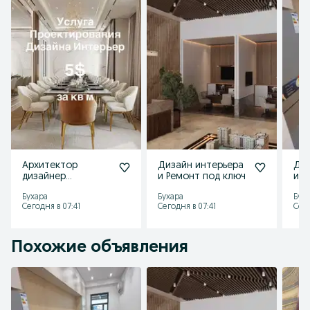
Архитектор
Дизайн интерьера
Диз
дизайнер
и Ремонт под ключ
и Р
интерьера и
Бухара
Бухара
Бух
экстрьера
Сегодня в 07:41
Сегодня в 07:41
Сего
Похожие объявления