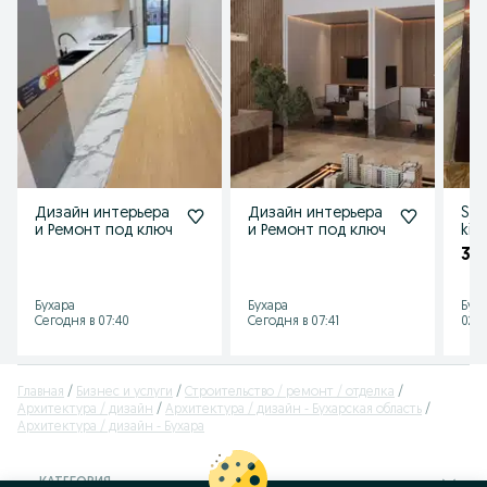
Дизайн интерьера
Дизайн интерьера
Sha
и Ремонт под ключ
и Ремонт под ключ
kit
30
Бухара
Бухара
Бух
Сегодня в 07:40
Сегодня в 07:41
02 а
Главная
Бизнес и услуги
Строительство / ремонт / отделка
Архитектура / дизайн
Архитектура / дизайн - Бухарская область
Архитектура / дизайн - Бухара
КАТЕГОРИЯ