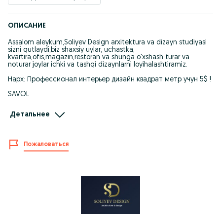
ОПИСАНИЕ
Assalom aleykum,Soliyev Design arxitektura va dizayn studiyasi
sizni qutlaydi,biz shaxsiy uylar, uchastka,
kvartira,ofis,magazin,restoran va shunga o'xshash turar va
noturar joylar ichki va tashqi dizaynlarni loyihalashtiramiz.
Нарх: Профессионал интерьер дизайн квадрат метр учун 5$ !
SAVOL
Bizni tanlab nimaga erishasiz
Детальнее
jAVOB
Boshlajak remontingiz dizaynini oldindan qurilishni boshlamay
Пожаловаться
turib ko'rish imkoniyati,sifatli va hamyonbop xizmatlarimiz,Dizayn
interyer va exteryer loyihalarimiz va Ремонт под ключ
xizmatimiz sizni vaqtingizni va pulingizni tejaydi.Ortiqcha
o'ylovga xojat yo'q hoziroq biz bilan boglaning!
Respublika bo'ylab xizmat ko'rsatamiz
Instagram: soliyev_design_
Telegram: Soliyev_Design
Здравствуйте алейкум,архитектурно-дизайнерская студия