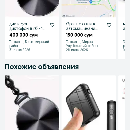
диктафон,
Gps гпс онлине
мин
диктофон 8 гб -40
автомашинани
арен
соат тўхтовсиз
кузатиш учун
ҳил
400 000 сум
150 000 сум
ёзади кичик ва
Ди
Ташкент, Бектемирский
Ташкент, Мирзо-
Таш
тиниқ ёзади
Dik
район
Улугбекский район
рай
31 июля 2026 г.
28 июля 2026 г.
16 и
Похожие объявления