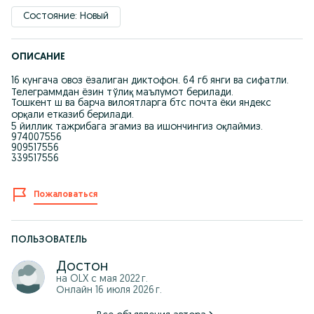
Состояние: Новый
ОПИСАНИЕ
16 кунгача овоз ёзалиган диктофон. 64 гб янги ва сифатли.
Телеграммдан ёзин тўлиқ маълумот берилади.
Тошкент ш ва барча вилоятларга бтс почта ёки яндекс
орқали етказиб берилади.
5 йиллик тажрибага эгамиз ва ишончингиз оқлаймиз.
974007556
909517556
339517556
Пожаловаться
ПОЛЬЗОВАТЕЛЬ
Достон
на OLX с
мая 2022 г.
Онлайн 16 июля 2026 г.