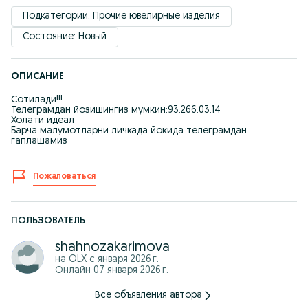
Подкатегории: Прочие ювелирные изделия
Состояние: Новый
ОПИСАНИЕ
Сотилади!!!
Телеграмдан йозишингиз мумкин:93.266.03.14
Холати идеал
Барча малумотларни личкада йокида телеграмдан
гаплашамиз
Пожаловаться
ПОЛЬЗОВАТЕЛЬ
shahnozakarimova
на OLX с
января 2026 г.
Онлайн 07 января 2026 г.
Все объявления автора