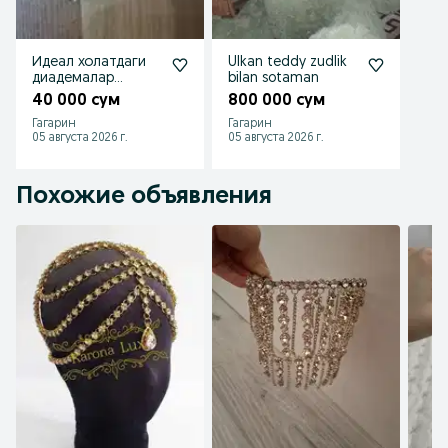
Идеал холатдаги
Ulkan teddy zudlik
диадемалар
bilan sotaman
сотилади
40 000 сум
800 000 сум
Гагарин
Гагарин
05 августа 2026 г.
05 августа 2026 г.
Похожие объявления