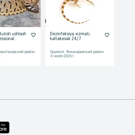
tutish ushlash
Dezinfeksiya xizmati,
Dezin
essional
kaltakesak 24/7
qarsh
a
хантахурский район
Ташкент, Яккасарайский район
Ташке
.
31 июля 2026 г.
31 июл