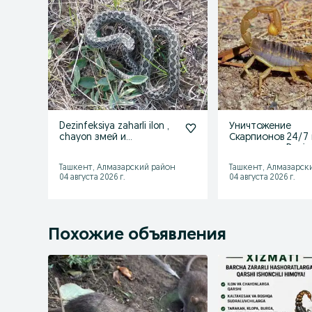
Dezinfeksiya zaharli ilon ,
Уничтожение
chayon змей и
Скарпионов 24/7
скарпионов илон ушлаш
технология Dezin
Dizinfeksiya
Ташкент, Алмазарский район
Ташкент, Алмазарск
04 августа 2026 г.
04 августа 2026 г.
Похожие объявления