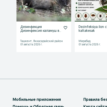
Дезинфекция
Dezinfeksiya ilon 
Дизинфексия каламуш ва
kaltakesak
сичконларга карши
Ташкент, Яккасарайский район
Мирабад
01 августа 2026 г.
01 августа 2026 г.
Мобильные приложения
Правила бе
Помощь и Обратная связь
Карта сайта