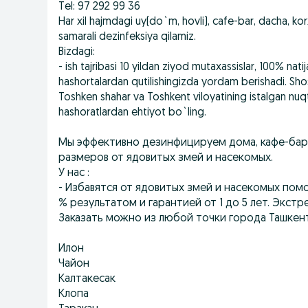
Tel: 97 292 99 36
Har xil hajmdagi uy(do`m, hovli), cafe-bar, dacha, ko
samarali dezinfeksiya qilamiz.
Bizdagi:
- ish tajribasi 10 yildan ziyod mutaxassislar, 100% natij
hashortalardan qutilishingizda yordam berishadi. Shos
Toshken shahar va Toshkent viloyatining istalgan nuq
hashoratlardan ehtiyot bo`ling.
Мы эффективно дезинфицируем дома, кафе-бары,
размеров от ядовитых змей и насекомых.
У нас :
- Избавятся от ядовитых змей и насекомых пом
% результатом и гарантией от 1 до 5 лет. Экстр
Заказать можно из любой точки города Ташкент
Илон
Чайон
Калтакесак
Клопа