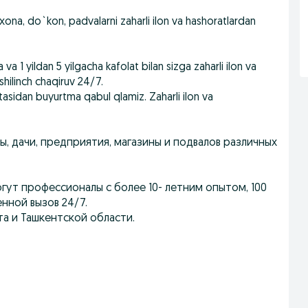
rxona, do`kon, padvalarni zaharli ilon va hashoratlardan
a va 1 yildan 5 yilgacha kafolat bilan sizga zaharli ilon va
hilinch chaqiruv 24/7.
tasidan buyurtma qabul qlamiz. Zaharli ilon va
 дачи, предприятия, магазины и подвалов различных
огут профессионалы с более 10- летним опытом, 100
енной вызов 24/7.
а и Ташкентской области.