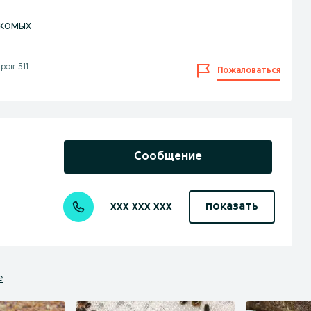
екомых
ов: 511
Пожаловаться
Сообщение
xxx xxx xxx
показать
е