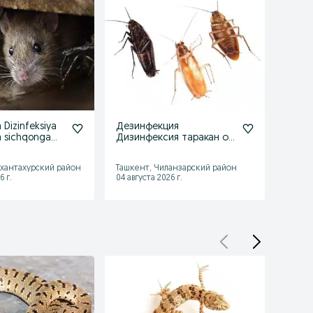
 Dizinfeksiya
Дезинфекция
Dezinfeksiy
a sichqonga
Дизинфексия таракан от
ilon 
клопа клапа
ушла
хантахурский район
Ташкент, Чиланзарский район
Ташке
6 г.
04 августа 2026 г.
04 авгу