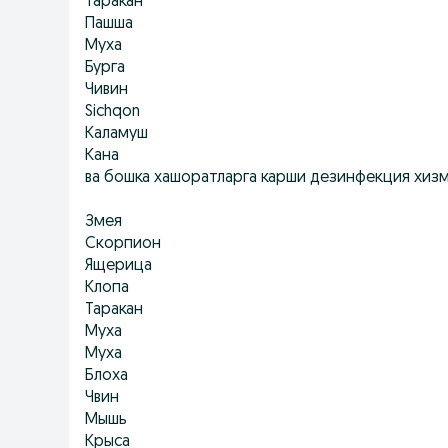
Таракан
Пашша
Муха
Бурга
Чивин
Sichqon
Каламуш
Кана
ва бошка хашоратларга карши дезинфекция хиз
Змея
Скорпион
Ящерица
Клопа
Таракан
Муха
Муха
Блоха
Чвин
Мышь
Крыса