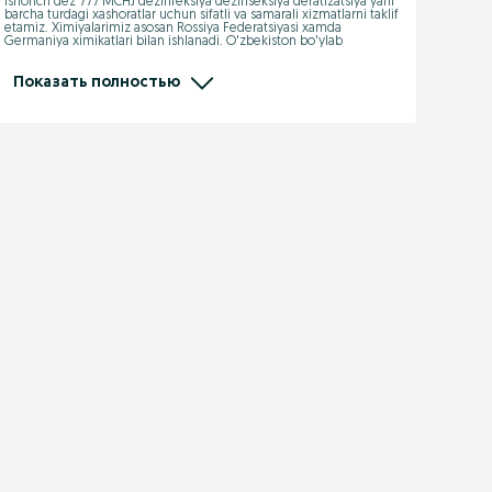
ishonch dez 777 MCHJ dezinfeksiya dezinseksiya deratizatsiya yani 
barcha turdagi xashoratlar uchun sifatli va samarali xizmatlarni taklif 
etamiz. Ximiyalarimiz asosan Rossiya Federatsiyasi xamda 
Germaniya ximikatlari bilan ishlanadi. O'zbekiston bo'ylab 
xizmatlarimiz mavjud.

xizmatlarimiz litsenziya va sertifikatga ega+
Показать полностью