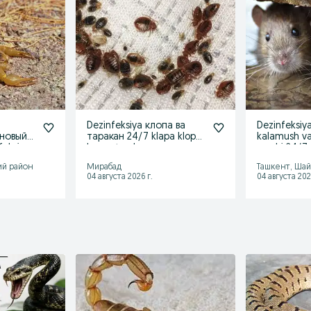
Dezinfeksiya клопа ва
Dezinfeksiya
 новый
таракан 24/7 klapa klopa
kalamush v
feksiya
burga tarakan
qarshi 24/7
ий район
Мирабад
Ташкент, Шай
04 августа 2026 г.
04 августа 202