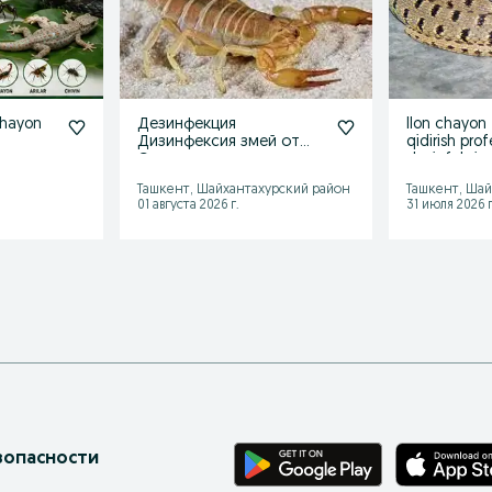
chayon
Дезинфекция
Ilon chayon 
Дизинфексия змей от
qidirish prof
Скорпиона ящерьца
dezinfeksiy
Ташкент, Шайхантахурский район
Ташкент, Шай
01 августа 2026 г.
31 июля 2026 г
зопасности