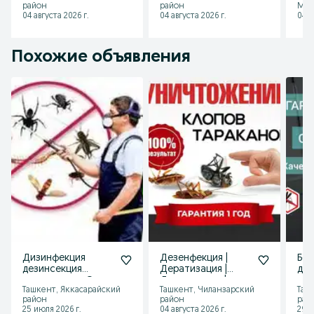
район
район
Мир
Dizinfeksiya
04 августа 2026 г.
04 августа 2026 г.
04 а
Похожие объявления
Дизинфекция
Дезенфекция |
Без
дезинсекция
Дератизация |
дез
дератизация От
Дизенцекция |
дез
Ташкент, Яккасарайский
Ташкент, Чиланзарский
Таш
клопов, тараканов,
Dezinfeksiya
на
район
район
рай
мышей, мураш
тар
25 июля 2026 г.
04 августа 2026 г.
29 и