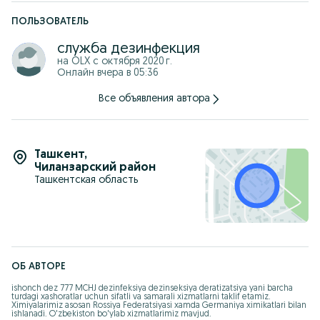
мух комаров)
ПОЛЬЗОВАТЕЛЬ
-дератизации (истребление грызунов:Крыс мышь )
служба дезинфекция
-дезинфекция(обработка от вирусов и бактерии)
на OLX с
октября 2020 г.
БЕПЛАТНАЯ КОНСУЛЬТАЦИЯ: +99895 839 50 50
Онлайн вчера в 05:36
Илон
Все объявления автора
Чайон
Калтакесак
Клопа
Таракан
Пашша
Ташкент
,
Муха
Чиланзарский район
Бурга
Чивин
Ташкентская область
Sichqon
Каламуш
Кана
ва бошка хашоратларга карши дезинфекция хизмати мавжуд
Змея
Скорпион
Ящерица
ОБ АВТОРЕ
Клопа
Таракан
ishonch dez 777 MCHJ dezinfeksiya dezinseksiya deratizatsiya yani barcha 
Муха
turdagi xashoratlar uchun sifatli va samarali xizmatlarni taklif etamiz. 
Ximiyalarimiz asosan Rossiya Federatsiyasi xamda Germaniya ximikatlari bilan 
Муха
ishlanadi. O'zbekiston bo'ylab xizmatlarimiz mavjud.

Блоха