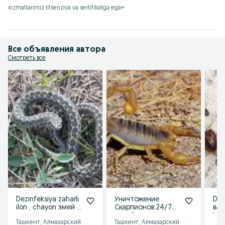
Чвин
xizmatlarimiz litsenziya va sertifikatga ega+
Мышь
Крыса
Кана
и есть служба дезинфекции против других насекомых
Все объявления автора
Смотреть все
Dezinfeksiya zaharli
Уничтожение
Dez
ilon , chayon змей и
Скарпионов 24/7
ва 
скарпионов илон
новый технология
kla
Ташкент, Алмазарский
Ташкент, Алмазарский
ушлаш
Dezinfeksiya
tar