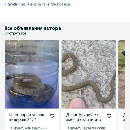
Кана
xizmatlarimiz litsenziya va sertifikatga ega+
и есть служба дезинфекции против других насекомых
Все объявления автора
Смотреть все
Илонларни ушлаш
Дезинфекция от
Дез
кидириш 24/7
змея и скарпионов.
зме
Дезинфекция змей
Дизинфексия илон
Ди
Ташкент, Алмазарский
Ташкент, Сергелийский
Таш
ушлаш кидириш
Дез