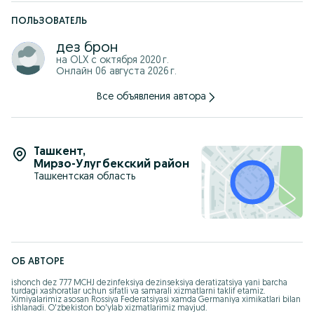
Заҳарли ҳашаротлар ва илонлар сиз ҳамда оилангиз
хавфсизлиги учун жиддий таҳдид ҳисобланади!
ПОЛЬЗОВАТЕЛЬ
1 гурух ногиронлари учун чегирма мавжуд !
дез брон
Илон
на OLX с
октября 2020 г.
Чайон
Онлайн 06 августа 2026 г.
Калтакесак
Клопа
Все объявления автора
Таракан
Пашша
Муха
Бурга
Чивин
Ташкент
,
Sichqon
Мирзо-Улугбекский район
Каламуш
Кана
Ташкентская область
ва бошка хашоратларга карши дезинфекция хизмати мавжуд
Змея
Скорпион
Ящерица
Клопа
Таракан
Муха
ОБ АВТОРЕ
Муха
Блоха
ishonch dez 777 MCHJ dezinfeksiya dezinseksiya deratizatsiya yani barcha 
Чвин
turdagi xashoratlar uchun sifatli va samarali xizmatlarni taklif etamiz. 
Ximiyalarimiz asosan Rossiya Federatsiyasi xamda Germaniya ximikatlari bilan 
Мышь
ishlanadi. O'zbekiston bo'ylab xizmatlarimiz mavjud.

Крыса