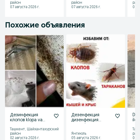
район
район
рай
ush
07 августа 2026 г.
07 августа 2026 г.
07 а
Похожие объявления
Дезинфекция
Дезенфекция
Diz
клопов klopa va
дизенфекция
ilo
клопов от
дезинфекция
qar
Ташкент, Шайхантахурский
Таш
тараканов
дизинфекция
xiz
район
Янгиюль
рай
dizinfeksiya
02 августа 2026 г.
05 августа 2026 г.
06 а