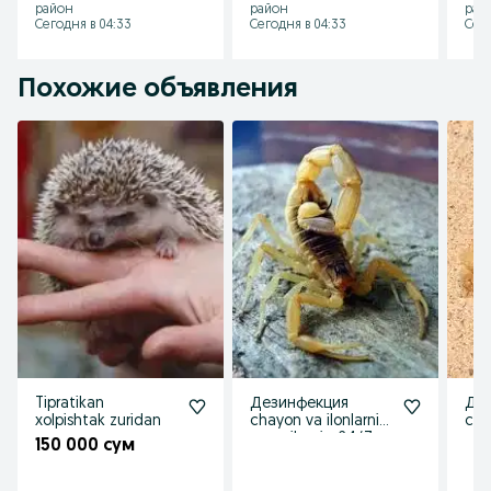
район
район
рай
Сегодня в 04:33
Сегодня в 04:33
Сего
Похожие объявления
Tipratikan
Дезинфекция
Де
xolpishtak zuridan
chayon va ilonlarni
ска
yoq qilamiz. 24/7
чай
150 000 сум
ило