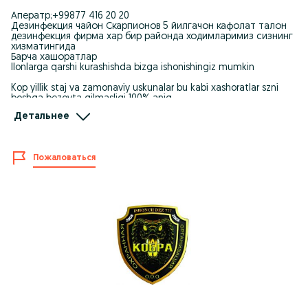
Аператр;+99877 416 20 20
Дезинфекция чайон Скарпионов 5 йилгачон кафолат талон
дезинфекция фирма хар бир районда ходимларимиз сизнинг
хизматингида
Барча хашоратлар
Ilonlarga qarshi kurashishda bizga ishonishingiz mumkin
Kop yillik staj va zamonaviy uskunalar bu kabi xashoratlar szni
boshqa bezovta qilmasligi 100% aniq
Детальнее
1/ ILON
2/ CHAYON
3/ KALTAKESAK
4/ KALAMUSH
Пожаловаться
5/ SICHQON
6/pashsha
7/ chivin
8/ ari
9/ qurt
10/ klesh
11/ sona
12/ chigirtka
13/ chumoli
14/ tarakan
15/ klop
VA BOSHQALAR
KAFOLAT 1 YILDAN 5 YILGACHA