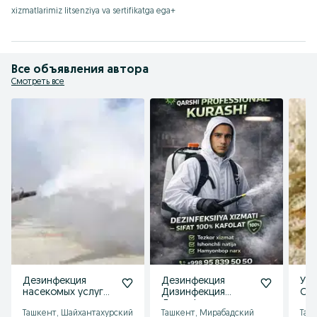
xizmatlarimiz litsenziya va sertifikatga ega+
Все объявления автора
Смотреть все
Дезинфекция
Дезинфекция
Ун
насекомых услуга
Дизинфекция
Ска
клoпа от
Дизинфексиялапа
Ташкент, Шайхантахурский
Ташкент, Мирабадский
Таш
тараканов
и таракан