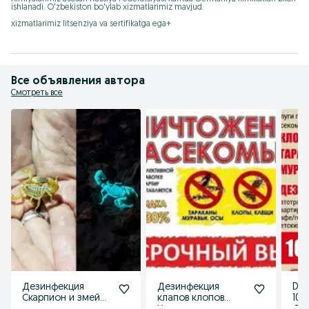
ishlanadi. O'zbekiston bo'ylab xizmatlarimiz mavjud.

xizmatlarimiz litsenziya va sertifikatga ega+
Все объявления автора
Смотреть все
Дезинфекция
Дезинфекция
Dez
Скарпион и змей
клапов клопов
100