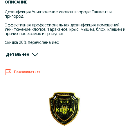
ОПИСАНИЕ
Дезинфекция Уничтожение клопов в городе Ташкент и
пригород.
Эффективная профессиональная дезинфекция помещений.
Уничтожение клопов, тараканов, крыс, мышей, блох, клещей и
прочих насекомых и грызунов.
Скидка 20% перечслена йес
- ГАРАНТИЯ по договору до 2 лет!
Детальнее
- БЕСПЛАТНЫЙ ВЫЕЗД в любую точку Ташкента и области!
- ОПЛАТА ПОСЛЕ выполненной работы
Услуги обработка от Тараканов, Клопов, гризунов и другие.
Пожаловаться
Обработку проводим только сертифицированными
препаратами, которые полностью безопасны для людей и
домашних питомцев.
Звоните или пишите! Отвечу на любые Ваши вопросы и
подберу эффективный способ обработки.
Аператор:+99877 416 20 20