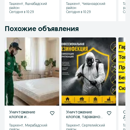
змея
Уничтажение
Де
Ташкент, Яшнабадский
Ташкент, Чиланзарский
Таш
тараканов
район
район
рай
Сегодня в 10:29
Сегодня в 10:29
Сего
Похожие объявления
Уничтожение
Уничтожение
Суп
клопов и
клопов, тараканов,
Де
тараканов с
скорпионов —
Дез
Ташкент, Мирабадский
Ташкент, Сергелийский
Таш
гарантией —
Безопасно,
dez
район
район
рай