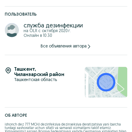
ПОЛЬЗОВАТЕЛЬ
служба дезинфекции
на OLX с
октября 2020 г.
Онлайн в 10:30
Все объявления автора
Ташкент
,
Чиланзарский район
Ташкентская область
ОБ АВТОРЕ
ishonch dez 777 MCHJ dezinfeksiya dezinseksiya deratizatsiya yani barcha 
turdagi xashoratlar uchun sifatli va samarali xizmatlarni taklif etamiz. 
Ximiyalarimiz asosan Rossiya Federatsiyasi xamda Germaniya ximikatlari bilan 