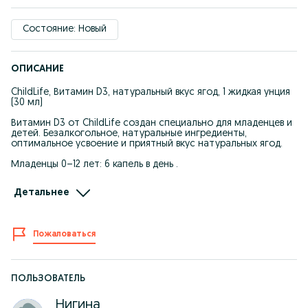
Состояние: Новый
ОПИСАНИЕ
ChildLife, Витамин D3, натуральный вкус ягод, 1 жидкая унция
(30 мл)
Витамин D3 от ChildLife создан специально для младенцев и
детей. Безалкогольное, натуральные ингредиенты,
оптимальное усвоение и приятный вкус натуральных ягод.
Младенцы 0–12 лет: 6 капель в день .
Дети от 1 года: 8 капель в день
Детальнее
Хорошо встряхнуть перед использованием.
Дайте прямо или смешайте с любимым напитком вашего
Пожаловаться
ребенка.
Другие ингридиенты
Органический растительный глицерин, деионизированная
вода, натуральный ягодный ароматизатор, витамин Е
ПОЛЬЗОВАТЕЛЬ
(антиоксидант).
Нигина