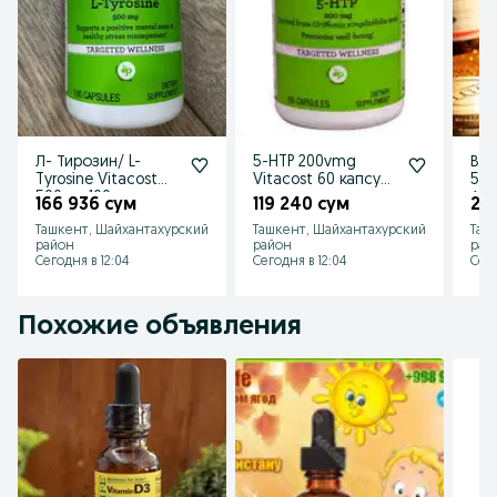
Л- Тирозин/ L-
5-HTP 200vmg
Вит
Tyrosine Vitacost
Vitacost 60 капсул
50t
500 мг 100 капсул
контроль
Ам
166 936 сум
119 240 сум
29
Америка
аппетита
Ташкент, Шайхантахурский
Ташкент, Шайхантахурский
Таш
район
район
рай
Сегодня в 12:04
Сегодня в 12:04
Сего
Похожие объявления