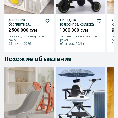
Даставка
Складная
Дет
бесплатная.
велосипед коляска
кач
Ограждения
2 500 000 сум
1 000 000 сум
90
манеж для детей
Ташкент, Чиланзарский
Ташкент, Яккасарайский
Таш
район
район
рай
05 августа 2026 г.
05 августа 2026 г.
04 а
Похожие объявления