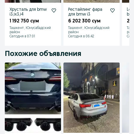
Хрусталь для bmw
Рестайлинг фара
Led
i3,ix3,i4
для bmw i3
bmw
1 192 750 сум
6 202 300 сум
2 
Ташкент, Юнусабадский
Ташкент, Юнусабадский
Таш
район
район
рай
Сегодня в 07:01
Сегодня в 06:42
Сего
Похожие объявления