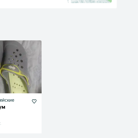
ейские
ум
.