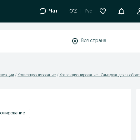
Уведомле
Чат
O'Z
Рус
оллекции
Коллекционирование
Коллекционирование - Самаркандская облас
ионирование