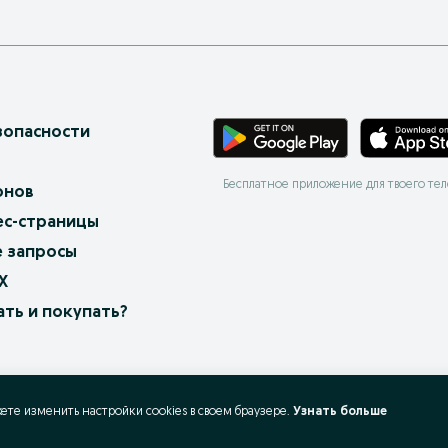
зопасности
Бесплатное приложение для твоего те
онов
ес-страницы
 запросы
X
ать и покупать?
жете изменить настройки cookies в своeм браузере.
Узнать больше