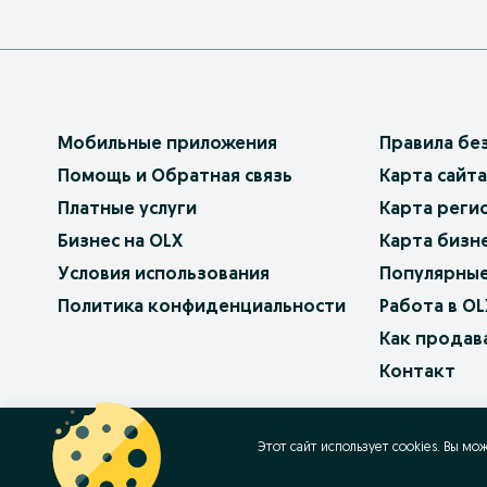
Мобильные приложения
Правила бе
Помощь и Обратная связь
Карта сайта
Платные услуги
Карта реги
Бизнес на OLX
Карта бизн
Условия использования
Популярные
Политика конфиденциальности
Работа в OL
Как продав
Контакт
OLX.bg
OLX.pl
OLX.ro
OLX.ua
OLX.pt
Этот сайт использует cookies. Вы мо