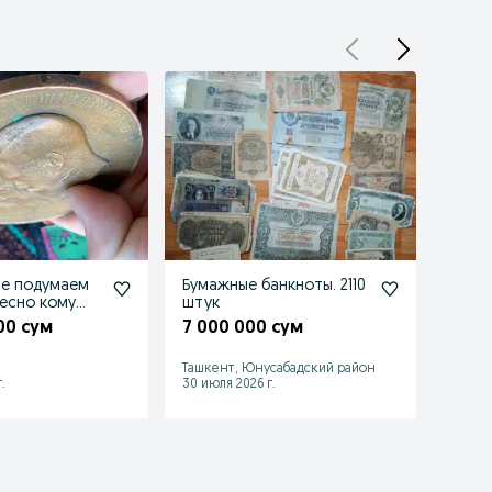
аем
Бумажные банкноты. 2110
1000 
о кому
штук
Белар
00 сум
7 000 000 сум
30 0
Ташкент, Юнусабадский район
Каган
.
30 июля 2026 г.
29 июл