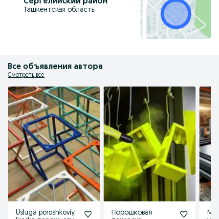
Сергелийский район
Ташкентская область
Все объявления автора
Смотреть все
Usluga poroshkoviy
Порошковая
Ме