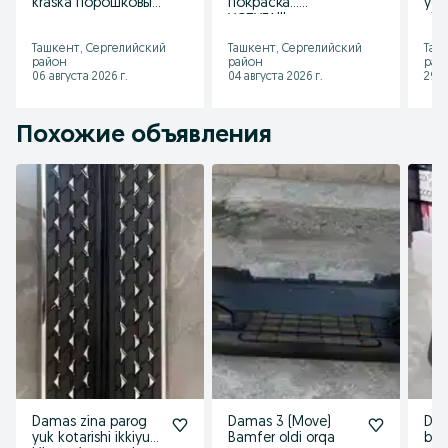
kraska порошковый
покраска...
усл
покраска
УСЛУГА!!!
xiz
Poroshkoviy
Ташкент, Сергелийский
Ташкент, Сергелийский
Таш
pokraska краска
район
район
рай
порошкова
06 августа 2026 г.
04 августа 2026 г.
29 и
Похожие объявления
Damas zina parog
Damas 3 (Move)
Dam
yuk kotarishi ikkiyuz
Bamfer oldi orqa
bar