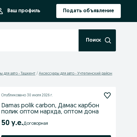
ния
Ваш профиль
Подать объявление
Поиск
ы для авто - Ташкент
Аксессуары для авто - Учтепинский район
Опубликовано
30 июля 2026 г.
Damas polik carbon, Дамас карбон
полик оптом нархда, оптом дона
50 у.е.
Договорная