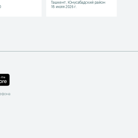
Ташкент, Юнусабадский район
Хазар
0
18 июля 2026 г.
10 июл
лефона