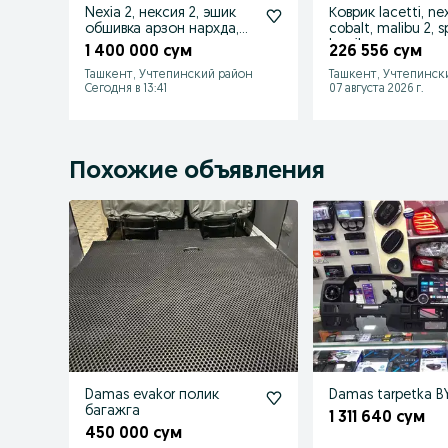
Nexia 2, нексия 2, эшик
Коврик lacetti, nex
обшивка арзон нархда,
cobalt, malibu 2, s
дона, оптом
kovrik полик
1 400 000 сум
226 556 сум
Ташкент, Учтепинский район
Ташкент, Учтепинск
Сегодня в 13:41
07 августа 2026 г.
Похожие объявления
Damas evakor полик
Damas tarpetka BY
багажга
1 311 640 сум
450 000 сум