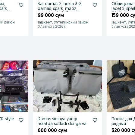
ia,
Bar damas 2, nexia 3-2,
Облицовка 
park,
damas, spark, matiz,
lacetti, spark
lacetti, cobalt,бар
(Malibu) op
99 000 сум
159 000 с
ий район
Ташкент, Учтепинский район
Ташкент, Учт
07 августа 2026 г.
07 августа 202
D style
Damas sidinya yangi
Полик для 
holatda sotladi donga va
рядный
kaplektka
600 000 сум
320 000 с