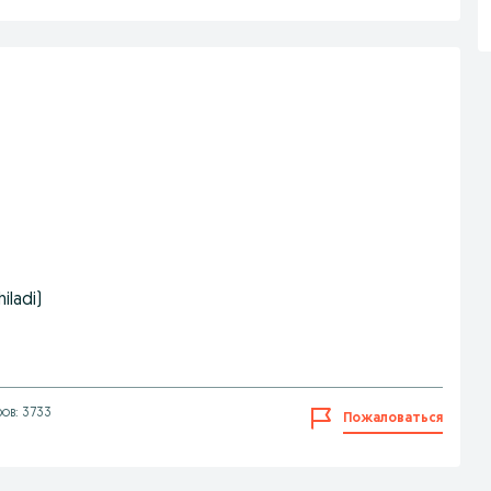
iladi)
ов: 3733
Пожаловаться