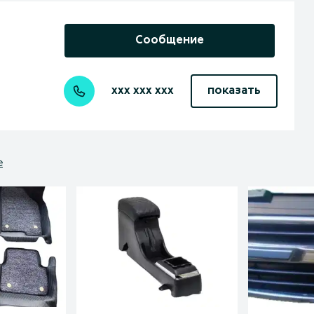
Сообщение
xxx xxx xxx
показать
е