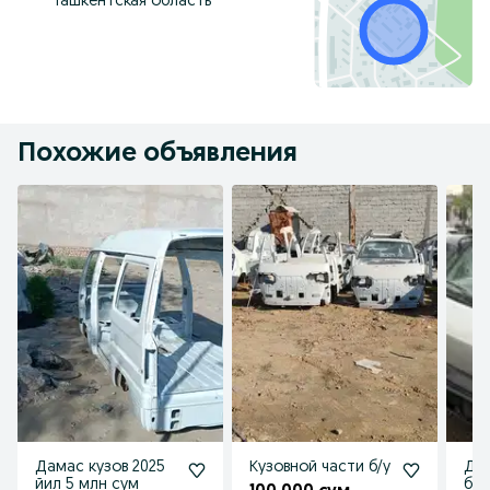
Ташкентская область
Похожие объявления
Дамас кузов 2025
Кузовной части б/у
Дам
йил 5 млн сум
ба