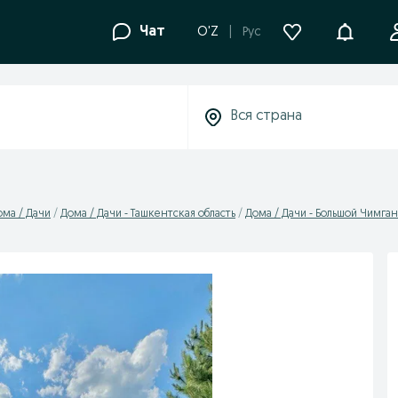
Уведомле
Чат
O'Z
Рус
ома / Дачи
Дома / Дачи - Ташкентская область
Дома / Дачи - Большой Чимган