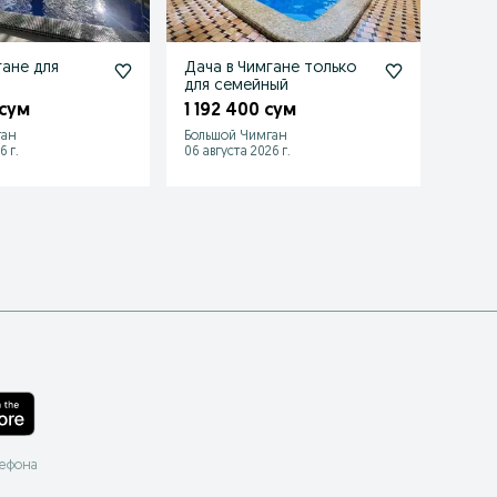
гане для
Дача в Чимгане только
Дача 
для семейный
семе
 сум
1 192 400 сум
1 70
ган
Большой Чимган
Больш
6 г.
06 августа 2026 г.
30 июл
лефона