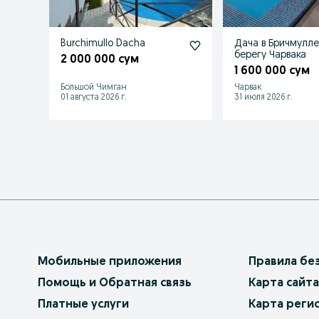
Burchimullo Dacha
Дача в Бричмулле
берегу Чарвака
2 000 000 сум
1 600 000 сум
Большой Чимган
Чарвак
01 августа 2026 г.
31 июля 2026 г.
Мобильные приложения
Правила бе
Помощь и Обратная связь
Карта сайта
Платные услуги
Карта реги