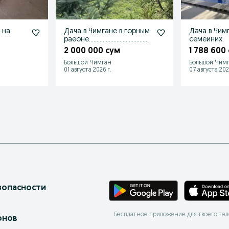
 на
Дача в Чимгане в горным
Дача в Чим
раеоне…………………………………
семеиних.
…………………………………………………
2 000 000 сум
1 788 600
………………..
Большой Чимган
Большой Чим
01 августа 2026 г.
07 августа 202
зопасности
Бесплатное приложение для твоего те
онов