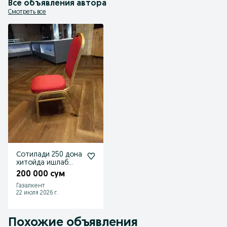
Все объявления автора
Смотреть все
Сотилади 250 дона
хитойда ишлаб
чикарилган
200 000 сум
Газалкент
22 июля 2026 г.
Похожие объявления