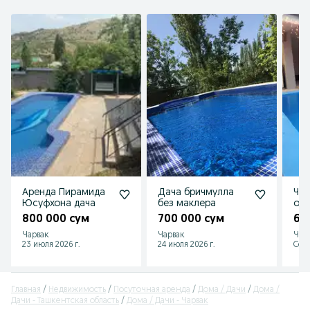
Аренда Пирамида
Дача бричмулла
Чар
Юсуфхона дача
без маклера
ойл
800 000 сум
700 000 сум
60
Чарвак
Чарвак
Чар
23 июля 2026 г.
24 июля 2026 г.
Сего
Главная
Недвижимость
Посуточная аренда
Дома / Дачи
Дома /
Дачи - Ташкентская область
Дома / Дачи - Чарвак