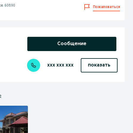
в: 60890
Пожаловаться
Сообщение
xxx xxx xxx
показать
е