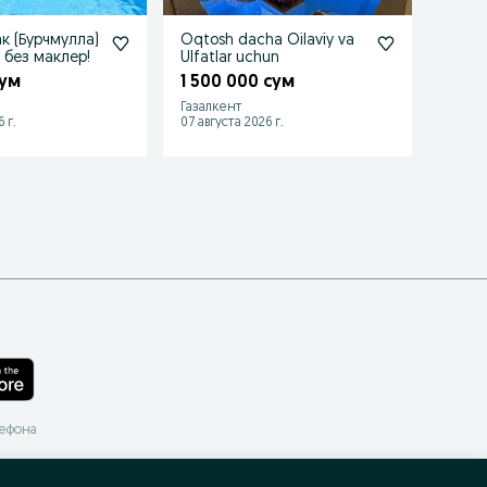
к (Бурчмулла)
Oqtosh dacha Oilaviy va
Сдаёт
 без маклер!
Ulfatlar uchun
.рядо
сум
1 500 000 сум
1 40
Газалкент
Чарва
 г.
07 августа 2026 г.
07 авгу
лефона