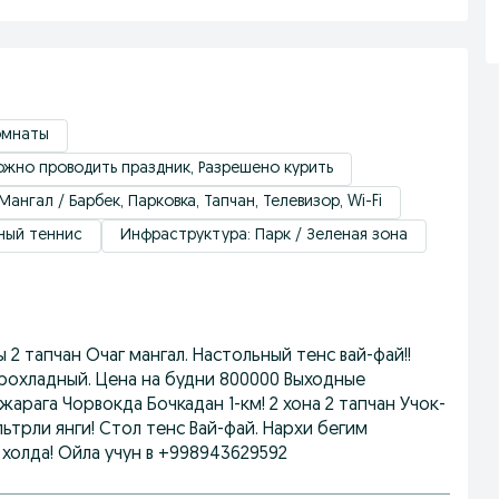
омнаты
жно проводить праздник, Разрешено курить
Мангал / Барбек, Парковка, Тапчан, Телевизор, Wi-Fi
ный теннис
Инфраструктура: Парк / Зеленая зона
ы 2 тапчан Очаг мангал. Настольный тенс вай-фай!!
прохладный. Цена на будни 800000 Выходные
арага Чорвокда Бочкадан 1-км! 2 хона 2 тапчан Учок-
ильтрли янги! Стол тенс Вай-фай. Нархи бегим
холда! Ойла учун в +998943629592