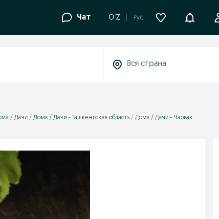
Уведомле
Чат
O'Z
Рус
ома / Дачи
Дома / Дачи - Ташкентская область
Дома / Дачи - Чарвак