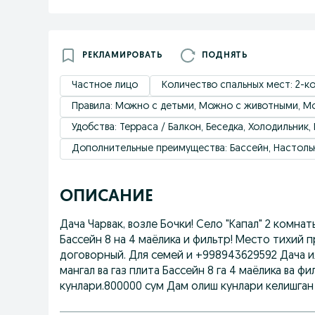
РЕКЛАМИРОВАТЬ
ПОДНЯТЬ
Частное лицо
Количество спальных мест: 2-к
Правила: Можно с детьми, Можно с животными, Мо
Удобствa: Терраса / Балкон, Беседка, Холодильник, 
Дополнительные преимущества: Бассейн, Настоль
ОПИСАНИЕ
Дача Чарвак, возле Бочки! Село "Капал" 2 комнат
Бассейн 8 на 4 маёлика и фильтр! Место тихий 
договорный. Для семей и +998943629592 Дача иж
мангал ва газ плита Бассейн 8 га 4 маёлика ва ф
кунлари.800000 сум Дам олиш кунлари келишган 