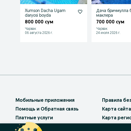
Xumson Dacha Ugam
Дача бричмулла 
daryosi boyda
маклера
800 000 сум
700 000 сум
Чарвак
Чарвак
06 августа 2026 г.
24 июля 2026 г.
Мобильные приложения
Правила бе
Помощь и Обратная связь
Карта сайта
Платные услуги
Карта реги
Бизнес на OLX
Карта бизн