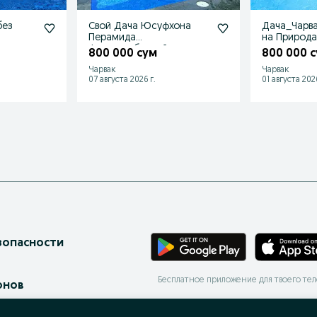
без
Свой Дача Юсуфхона
Дача_Чарва
Перамида
на Природа
филтьрлибассейн
800 000 сум
800 000 
Чарвак
Чарвак
07 августа 2026 г.
01 августа 2026
зопасности
Бесплатное приложение для твоего те
онов
ес-страницы