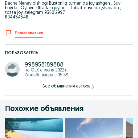
Dacha Nanay qishlogi Bustonliq tumanida joylashgan . Suv
buyda . Oylavi . Ulfatlar quyladi . Tabiat quynida ,shabada ,
tozza joy .telegram 936012997
884454548
Пожаловаться
ПОЛЬЗОВАТЕЛЬ
998958189888
на OLX с
июня 2022 г.
Онлайн вчера в 05:59
Все объявления автора
Похожие объявления