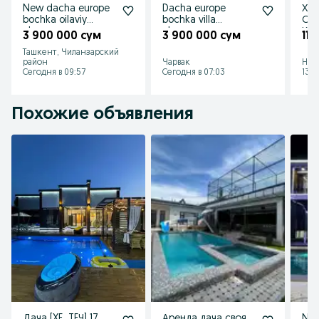
New dacha europe
Dacha europe
Хар
bochka oilaviy
bochka villa
Ста
chorvoq
chorvoq
Кит
3 900 000 сум
3 900 000 сум
11 
Ташкент, Чиланзарский
район
Чарвак
Наз
Сегодня в 09:57
Сегодня в 07:03
13 и
Похожие объявления
Дача [XE_TEЧ] 17
Аренда дача своя,
New