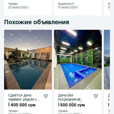
хол
Чарвак
Ходжикент
Ход
23 июля 2026 г.
16 июля 2026 г.
15 и
Похожие объявления
Сдаётся дача
Дача Без
Дач
чарваке .рядом с
посредников
сво
Бочки
(чарвак Бочка)
1 400 000 сум
1 500 000 сум
1 
Faqat oila, kamchilik
Чарвак
Чарвак
Чар