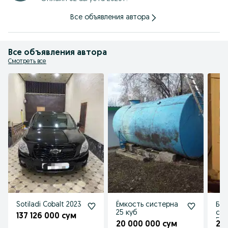
Все объявления автора
Все объявления автора
Смотреть все
Sotiladi Cobalt 2023
Ёмкость систерна
Бас
25 куб
ста
137 126 000 сум
5 к
20 000 000 сум
2 