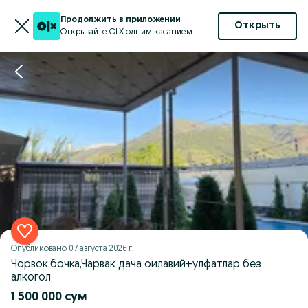
Продолжить в приложении
Открыть
Открывайте OLX одним касанием
Опубликовано
07 августа 2026 г.
Чорвок,бочка,Чарвак дача оилавий+улфатлар без
алкогол
1 500 000 сум