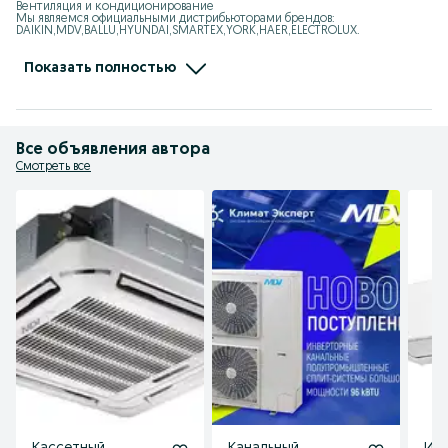
Вентиляция и кондиционирование

Мы являемся официальными дистрибьюторами брендов: 
DAIKIN,MDV,BALLU,HYUNDAI,SMARTEX,YORK,HAER,ELECTROLUX.

Мы занимаемся: VRF, Чиллер, Мульти-сплит системы, 
Полупромышленные кондиционеры,

Тепловые завесы, Калориферы, Тепловентиялторы, Тепловые пушки, 
Показать полностью
Увлажнители, Осушители

Адрес: Ташкент, Юнусбадский район, улица Ифтихор1

Ориентир: Центр плова, Теннисный корт
Все объявления автора
Смотреть все