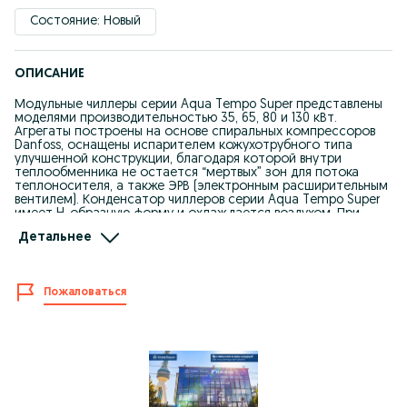
Состояние: Новый
ОПИСАНИЕ
Модульные чиллеры серии Aqua Tempo Super представлены
моделями производительностью 35, 65, 80 и 130 кВт.
Агрегаты построены на основе спиральных компрессоров
Danfoss, оснащены испарителем кожухотрубного типа
улучшенной конструкции, благодаря которой внутри
теплообменника не остается “мертвых” зон для потока
теплоносителя, а также ЭРВ (электронным расширительным
вентилем). Конденсатор чиллеров серии Aqua Tempo Super
имеет H-образную форму и охлаждается воздухом. При
модульном соединении чиллеров поддерживается ротация
Детальнее
«ведущий-ведомый» для выравнивания моточасов работы
компрессоров.
Менеджер Александр:
+998991412211
Пожаловаться
+998903518438