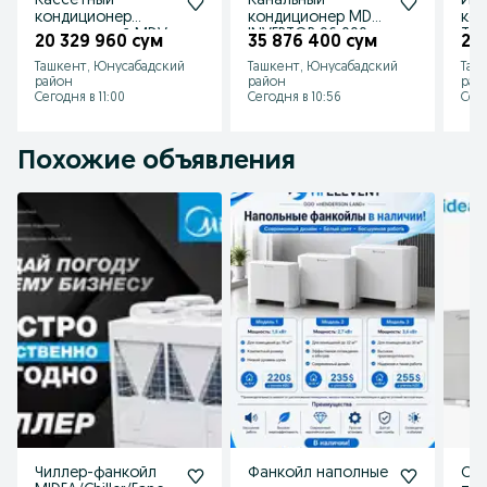
Кассетный
Канальный
Ин
кондиционер
кондиционер MDV
ко
инверторный MDV
INVERTOR 96 000
Tos
20 329 960 сум
35 876 400 сум
20
MDCD-
BTU
Ташкент, Юнусабадский
Ташкент, Юнусабадский
Таш
36HRDN1/MDOU-
район
район
рай
36HDN1
Сегодня в 11:00
Сегодня в 10:56
Сего
Похожие объявления
Чиллер-фанкойл
Фанкойл наполные
Сер